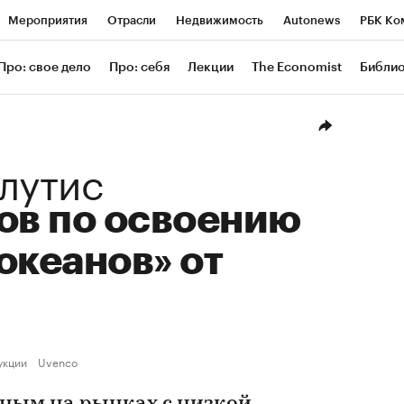
Мероприятия
Отрасли
Недвижимость
Autonews
РБК Ко
ание
РБК Курсы
РБК Life
Тренды
Визионеры
Националь
Про: свое дело
Про: себя
Лекции
The Economist
Библи
уб
Исследования
Кредитные рейтинги
Франшизы
Газета
Проверка контрагентов
Политика
Экономика
Бизнес
Техн
лутис
ов по освоению
океанов» от
укции
Uvenco