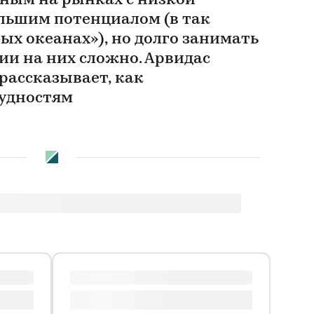
ным на рынках с низкой
льшим потенциалом (в так
х океанах»), но долго занимать
и на них сложно. Арвидас
 рассказывает, как
рудностям