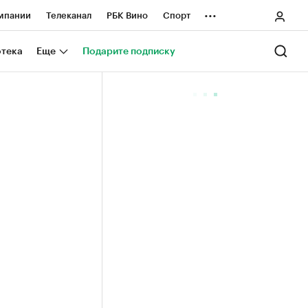
...
мпании
Телеканал
РБК Вино
Спорт
ные проекты
Город
Стиль
Крипто
отека
Еще
Подарите подписку
Спецпроекты СПб
ологии и медиа
Финансы