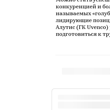
Можно стать успеш
конкуренцией и бо
называемых «голубы
лидирующие позици
Алутис (ГК Uvenco)
подготовиться к т