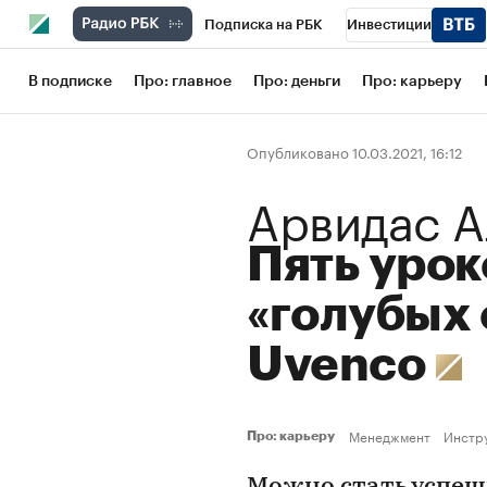
Подписка на РБК
Инвестиции
Школа управления РБК
РБК Образов
В подписке
Про: главное
Про: деньги
Про: карьеру
РБК Бизнес-среда
Дискуссионный кл
Опубликовано 10.03.2021, 16:12
Конференции СПб
Спецпроекты
Арвидас А
Рынок наличной валюты
Пять урок
«голубых 
Uvenco
Менеджмент
Инстр
Про: карьеру