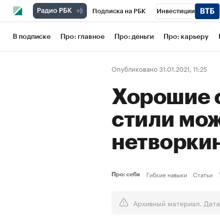
Подписка на РБК
Инвестиции
Школа управления РБК
РБК Образов
В подписке
Про: главное
Про: деньги
Про: карьеру
РБК Бизнес-среда
Дискуссионный кл
Опубликовано 31.01.2021, 11:25
Конференции СПб
Спецпроекты
Хорошие с
Рынок наличной валюты
стили мо
нетворки
Гибкие навыки
Статьи
Про: себя
Архивный материал. Дата 