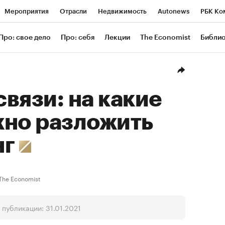
Мероприятия
Отрасли
Недвижимость
Autonews
РБК Ко
ание
РБК Курсы
РБК Life
Тренды
Визионеры
Националь
Про: свое дело
Про: себя
Лекции
The Economist
Библи
уб
Исследования
Кредитные рейтинги
Франшизы
Газета
Проверка контрагентов
Политика
Экономика
Бизнес
Техн
вязи: на какие
жно разложить
нг
The Economist
публикации: 31.01.2021