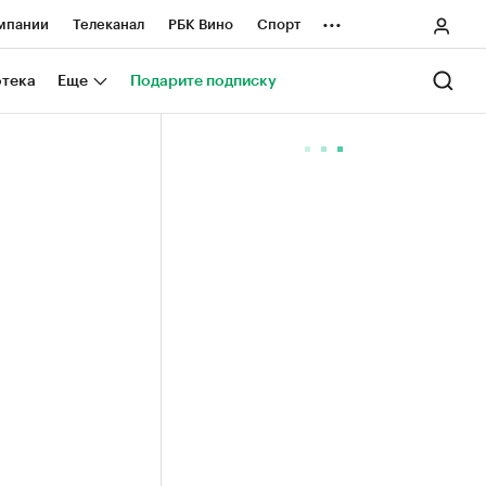
...
мпании
Телеканал
РБК Вино
Спорт
ные проекты
Город
Стиль
Крипто
отека
Еще
Подарите подписку
Спецпроекты СПб
ологии и медиа
Финансы