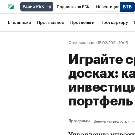
Подписка на РБК
Инвестиции
Школа управления РБК
РБК Образов
В подписке
Про: главное
Про: деньги
Про: карьеру
РБК Бизнес-среда
Дискуссионный кл
Опубликовано 15.02.2021, 10:15
Конференции СПб
Спецпроекты
Играйте с
Рынок наличной валюты
досках: к
инвестиц
портфел
Венчурная индустрия и
Про: деньги