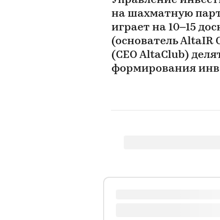
Управление инвес
на шахматную пар
играет на 10–15 дос
(основатель AltaIR 
(CEO AltaClub) дел
формирования инв