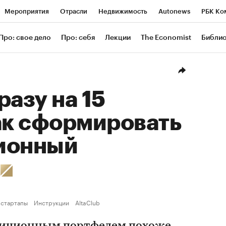
Мероприятия
Отрасли
Недвижимость
Autonews
РБК Ко
ание
РБК Курсы
РБК Life
Тренды
Визионеры
Националь
Про: свое дело
Про: себя
Лекции
The Economist
Библи
уб
Исследования
Кредитные рейтинги
Франшизы
Газета
Проверка контрагентов
Политика
Экономика
Бизнес
Техн
разу на 15
ак сформировать
ионный
ь
 стартапы
Инструкции
AltaClub