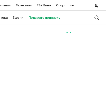
...
мпании
Телеканал
РБК Вино
Спорт
ные проекты
Город
Стиль
Крипто
отека
Еще
Подарите подписку
Спецпроекты СПб
ологии и медиа
Финансы