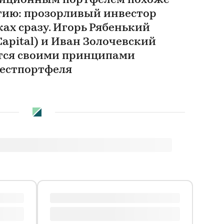
тиционным портфелем похоже
тию: прозорливый инвестор
ках сразу. Игорь Рябенький
Capital) и Иван Золочевский
ятся своими принципами
естпортфеля