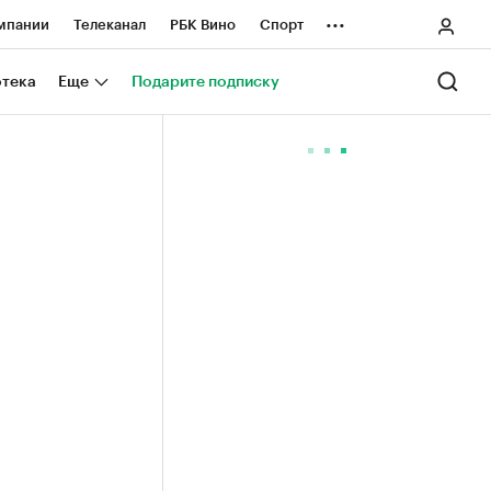
...
мпании
Телеканал
РБК Вино
Спорт
ные проекты
Город
Стиль
Крипто
отека
Еще
Подарите подписку
Спецпроекты СПб
ологии и медиа
Финансы