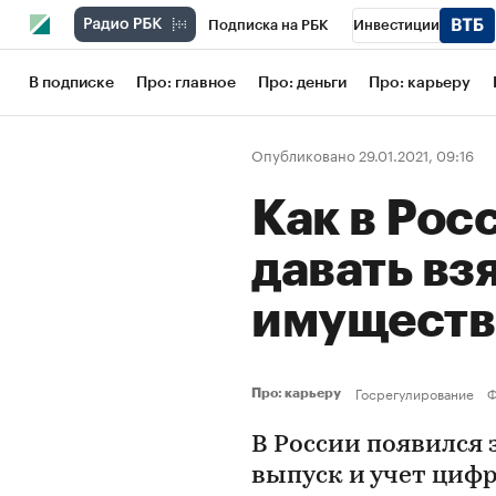
Подписка на РБК
Инвестиции
Школа управления РБК
РБК Образов
В подписке
Про: главное
Про: деньги
Про: карьеру
РБК Бизнес-среда
Дискуссионный кл
Опубликовано 29.01.2021, 09:16
Конференции СПб
Спецпроекты
Как в Рос
Рынок наличной валюты
давать вз
имуществ
Госрегулирование
Ф
Про: карьеру
В России появился
выпуск и учет цифр