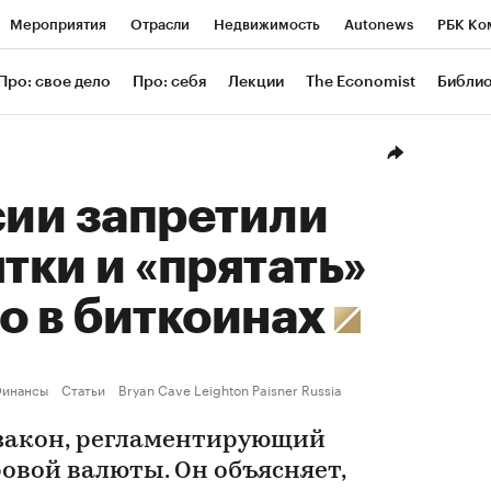
Мероприятия
Отрасли
Недвижимость
Autonews
РБК Ко
ание
РБК Курсы
РБК Life
Тренды
Визионеры
Националь
Про: свое дело
Про: себя
Лекции
The Economist
Библи
уб
Исследования
Кредитные рейтинги
Франшизы
Газета
Проверка контрагентов
Политика
Экономика
Бизнес
Техн
сии запретили
ятки и «прятать»
о в биткоинах
инансы
Статьи
Bryan Cave Leighton Paisner Russia
 закон, регламентирующий
овой валюты. Он объясняет,