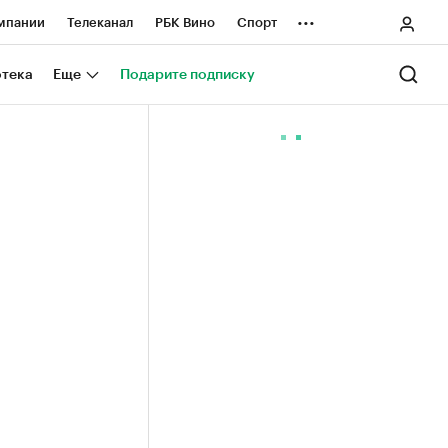
...
мпании
Телеканал
РБК Вино
Спорт
ные проекты
Город
Стиль
Крипто
отека
Еще
Подарите подписку
Спецпроекты СПб
ологии и медиа
Финансы