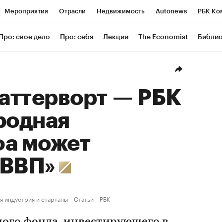
Мероприятия
Отрасли
Недвижимость
Autonews
РБК Ко
ание
РБК Курсы
РБК Life
Тренды
Визионеры
Националь
Про: свое дело
Про: себя
Лекции
The Economist
Библи
уб
Исследования
Кредитные рейтинги
Франшизы
Газета
Проверка контрагентов
Политика
Экономика
Бизнес
Техн
аттерворт — РБК
родная
фа может
 ВВП»
я индустрия и стартапы
Статьи
РБК