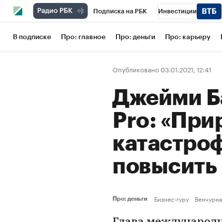
Подписка на РБК
Инвестиции
Школа управления РБК
РБК Образов
В подписке
Про: главное
Про: деньги
Про: карьеру
РБК Бизнес-среда
Дискуссионный кл
Опубликовано 03.01.2021, 12:41
Конференции СПб
Спецпроекты
Джейми Б
Рынок наличной валюты
Pro: «При
катастро
повысить
Бизнес-гуру
Венчурна
Про: деньги