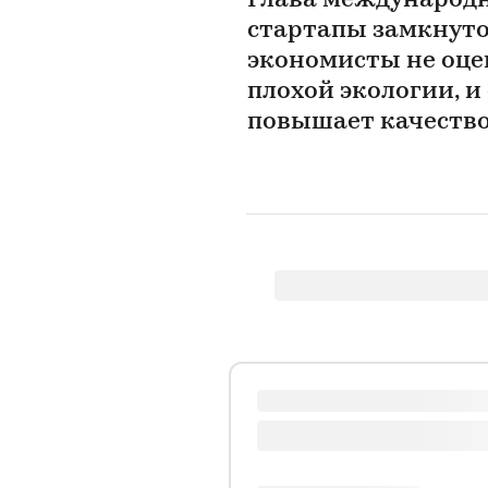
Глава международн
стартапы замкнутог
экономисты не оце
плохой экологии, и
повышает качеств