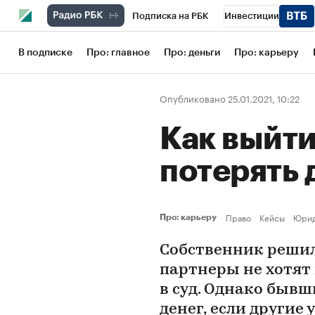
Подписка на РБК
Инвестиции
Школа управления РБК
РБК Образов
В подписке
Про: главное
Про: деньги
Про: карьеру
РБК Бизнес-среда
Дискуссионный кл
Опубликовано 25.01.2021, 10:22
Конференции СПб
Спецпроекты
Как выйти
Рынок наличной валюты
потерять 
Право
Кейсы
Юрид
Про: карьеру
Собственник решил
партнеры не хотят 
в суд. Однако бывш
денег, если другие