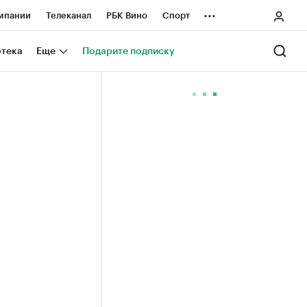
...
мпании
Телеканал
РБК Вино
Спорт
ные проекты
Город
Стиль
Крипто
отека
Еще
Подарите подписку
Спецпроекты СПб
ологии и медиа
Финансы