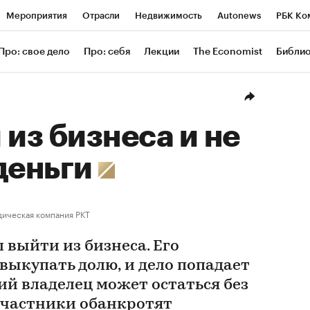
Мероприятия
Отрасли
Недвижимость
Autonews
РБК Ко
ание
РБК Курсы
РБК Life
Тренды
Визионеры
Националь
Про: свое дело
Про: себя
Лекции
The Economist
Библи
уб
Исследования
Кредитные рейтинги
Франшизы
Газета
Проверка контрагентов
Политика
Экономика
Бизнес
Техн
 из бизнеса и не
деньги
ическая компания РКТ
 выйти из бизнеса. Его
выкупать долю, и дело попадает
ий владелец может остаться без
 участники обанкротят