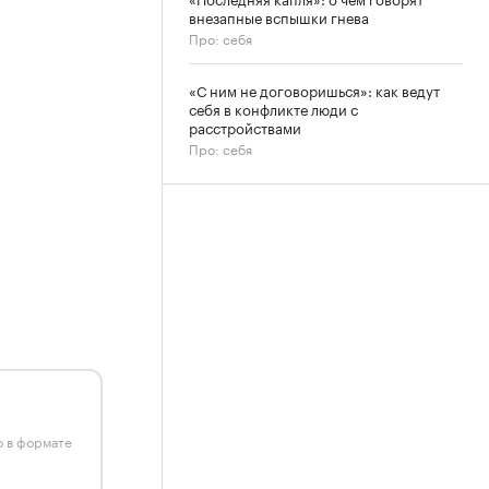
внезапные вспышки гнева
Про: себя
«С ним не договоришься»: как ведут
себя в конфликте люди с
расстройствами
Про: себя
ю в формате