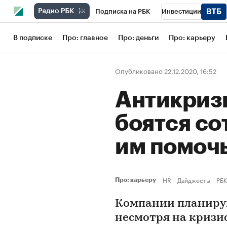
Подписка на РБК
Инвестиции
Школа управления РБК
РБК Образов
В подписке
Про: главное
Про: деньги
Про: карьеру
РБК Бизнес-среда
Дискуссионный кл
Опубликовано 22.12.2020, 16:52
Конференции СПб
Спецпроекты
Антикриз
Рынок наличной валюты
боятся со
им помоч
HR
Дайджесты
РБК
Про: карьеру
Компании планиру
несмотря на кризи