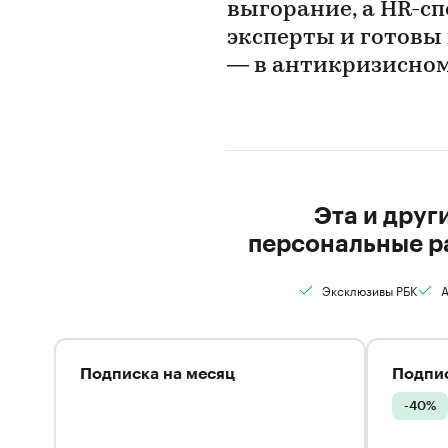
выгорание, а HR-с
эксперты и готовы 
— в антикризисно
Эта и друг
персональные р
Эксклюзивы РБК
А
Подписка на месяц
Подпис
-40%