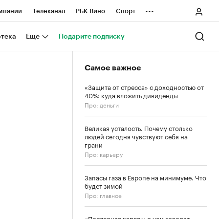
...
мпании
Телеканал
РБК Вино
Спорт
ные проекты
Город
Стиль
Крипто
отека
Еще
Подарите подписку
Спецпроекты СПб
Самое важное
ологии и медиа
Финансы
«Защита от стресса» с доходностью от
40%: куда вложить дивиденды
Про: деньги
Великая усталость. Почему столько
людей сегодня чувствуют себя на
грани
Про: карьеру
Запасы газа в Европе на минимуме. Что
будет зимой
Про: главное
«Последняя капля»: о чем говорят