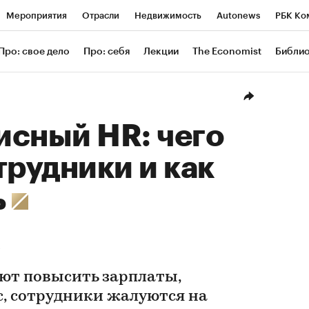
Мероприятия
Отрасли
Недвижимость
Autonews
РБК Ко
ание
РБК Курсы
РБК Life
Тренды
Визионеры
Националь
Про: свое дело
Про: себя
Лекции
The Economist
Библи
уб
Исследования
Кредитные рейтинги
Франшизы
Газета
Проверка контрагентов
Политика
Экономика
Бизнес
Техн
исный HR: чего
трудники и как
ь
ют повысить зарплаты,
с, сотрудники жалуются на