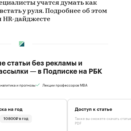
пециалисты учатся думать как
встать у руля. Подробнее об этом
м HR-дайджесте
ие статьи без рекламы и
ассылки — в Подписке на РБК
налитика и прогнозы
Лекции профессоров MBA
ка на год
Доступ к статье
Также вы сможете скачать стать
10 800₽ в год
PDF