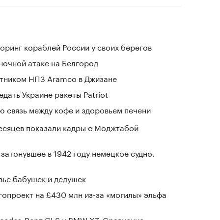
оринг кораблей России у своих берегов
 ночной атаке на Белгород
отником НПЗ Aramco в Джизане
дать Украине ракеты Patriot
 связь между кофе и здоровьем печени
месяцев показали кадры с Моджтабой
затонувшее в 1942 году немецкое судно.
овье бабушек и дедушек
гопроект на £430 млн из-за «могилы» эльфа
cedes-Benz GLS и BMW X7. Сравнение,