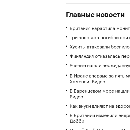
Главные новости
Британия нарастила монит
Три человека погибли при
Хуситы атаковали беспил
Финляндия отказалась пере
Ученые нашли неожиданную
В Иране впервые за пять 
Хаменеи. Видео
В Баренцевом море нашли 
Видео
Как внуки влияют на здор
В Британии изменили энер
Добби
Новый Audi Q9 против Mer