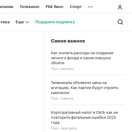
...
мпании
Телеканал
РБК Вино
Спорт
ные проекты
Город
Стиль
Крипто
отека
Еще
Подарите подписку
Спецпроекты СПб
Самое важное
ологии и медиа
Финансы
Как снизить расходы на создание
личного фонда и какие ловушки
обойти
Про: карьеру
Телеканалы объявили цены на
агитацию. Как партии будут строить
кампании
Про: главное
Корпоративный налог в ОАЭ: как не
повторить фатальные ошибки 2025
года
Про: свое дело