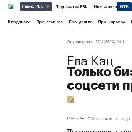
Подписка на РБК
Инвестиции
Школа управления РБК
РБК Образов
В подписке
Про: главное
Про: деньги
Про: карьеру
РБК Бизнес-среда
Дискуссионный кл
Опубликовано 27.12.2020, 14:11
Конференции СПб
Спецпроекты
Ева Кац
Рынок наличной валюты
Только би
соцсети 
Гибкие навыки
Инструк
Про: себя