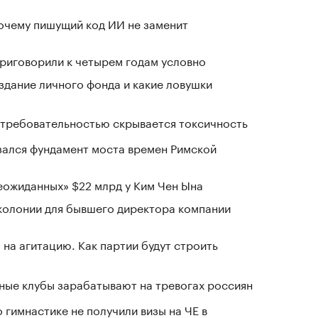
почему пишущий код ИИ не заменит
приговорили к четырем годам условно
здание личного фонда и какие ловушки
д требовательностью скрывается токсичность
зался фундамент моста времен Римской
ожиданных» $22 млрд у Ким Чен Ына
колонии для бывшего директора компании
на агитацию. Как партии будут строить
нные клубы зарабатывают на тревогах россиян
 гимнастике не получили визы на ЧЕ в