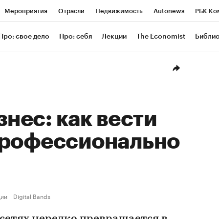
Мероприятия
Отрасли
Недвижимость
Autonews
РБК Ко
ание
РБК Курсы
РБК Life
Тренды
Визионеры
Националь
Про: свое дело
Про: себя
Лекции
The Economist
Библи
уб
Исследования
Кредитные рейтинги
Франшизы
Газета
Проверка контрагентов
Политика
Экономика
Бизнес
Техн
знес: как вести
профессионально
ции
Digital Bands