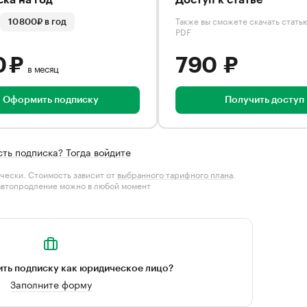
ка на год
Доступ к статье
Также вы сможете скачать стать
10 800₽ в год
PDF
0 ₽
790 ₽
в месяц
Оформить подписку
Получить доступ
сть подписка? Тогда войдите
чески. Стоимость зависит от
выбранного тарифного плана
.
автопродление можно в любой момент
ть подписку как юридическое лицо?
Заполните форму