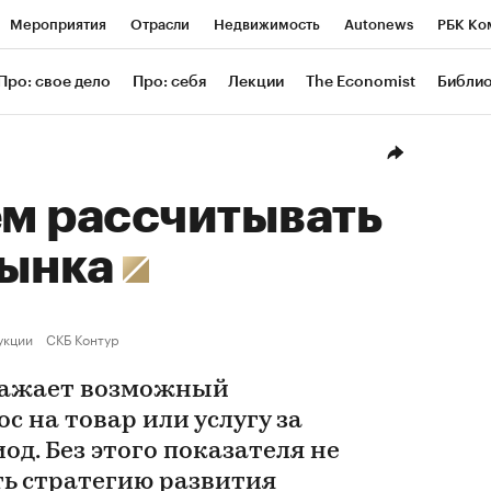
Мероприятия
Отрасли
Недвижимость
Autonews
РБК Ко
ание
РБК Курсы
РБК Life
Тренды
Визионеры
Националь
Про: свое дело
Про: себя
Лекции
The Economist
Библи
уб
Исследования
Кредитные рейтинги
Франшизы
Газета
Проверка контрагентов
Политика
Экономика
Бизнес
Техн
ем рассчитывать
рынка
укции
СКБ Контур
ражает возможный
 на товар или услугу за
д. Без этого показателя не
ть стратегию развития