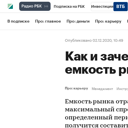
Подписка на РБК
Инвестиции
Школа управления РБК
РБК Образов
В подписке
Про: главное
Про: деньги
Про: карьеру
РБК Бизнес-среда
Дискуссионный кл
Опубликовано 02.12.2020, 10:49
Конференции СПб
Спецпроекты
Как и зач
Рынок наличной валюты
емкость 
Менеджмент
Инстр
Про: карьеру
Емкость рынка от
максимальный спрос
определенный перио
получится состави