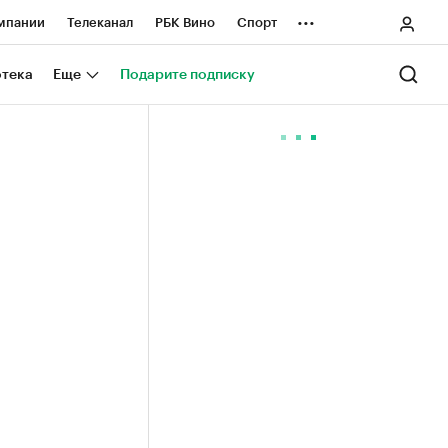
...
мпании
Телеканал
РБК Вино
Спорт
ные проекты
Город
Стиль
Крипто
отека
Еще
Подарите подписку
Спецпроекты СПб
ологии и медиа
Финансы