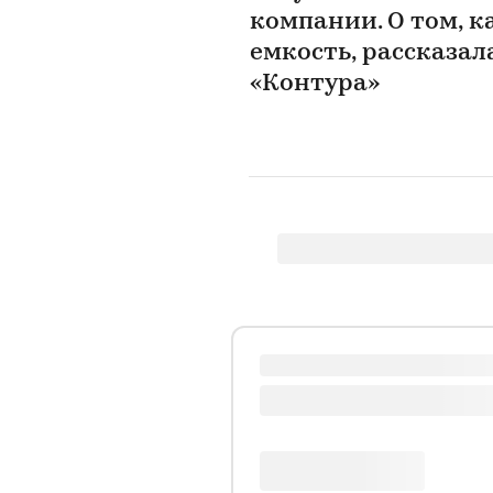
компании. О том, к
емкость, рассказа
«Контура»