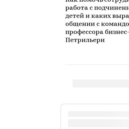
Как помочь сотрудн
работа с подчинен
детей и каких выр
общении с командо
профессора бизне
Петрильери