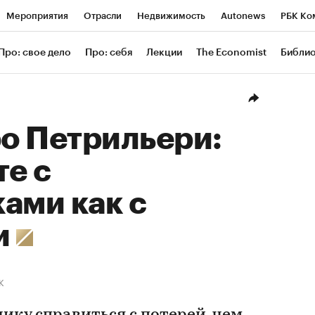
Мероприятия
Отрасли
Недвижимость
Autonews
РБК Ко
ание
РБК Курсы
РБК Life
Тренды
Визионеры
Националь
Про: свое дело
Про: себя
Лекции
The Economist
Библи
уб
Исследования
Кредитные рейтинги
Франшизы
Газета
Проверка контрагентов
Политика
Экономика
Бизнес
Техн
о Петрильери:
те с
ами как с
и
К