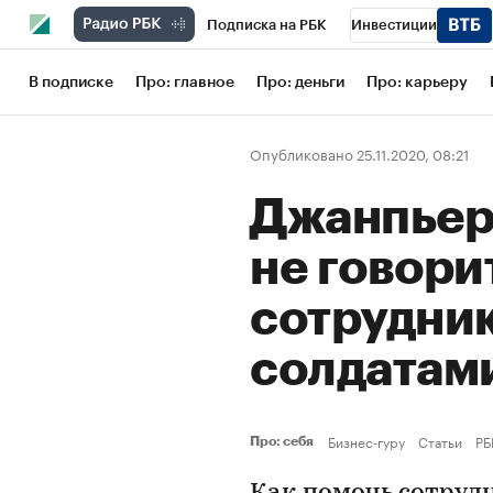
Подписка на РБК
Инвестиции
Школа управления РБК
РБК Образов
В подписке
Про: главное
Про: деньги
Про: карьеру
РБК Бизнес-среда
Дискуссионный кл
Опубликовано 25.11.2020, 08:21
Конференции СПб
Спецпроекты
Джанпьер
Рынок наличной валюты
не говори
сотрудник
солдатам
Бизнес-гуру
Статьи
РБ
Про: себя