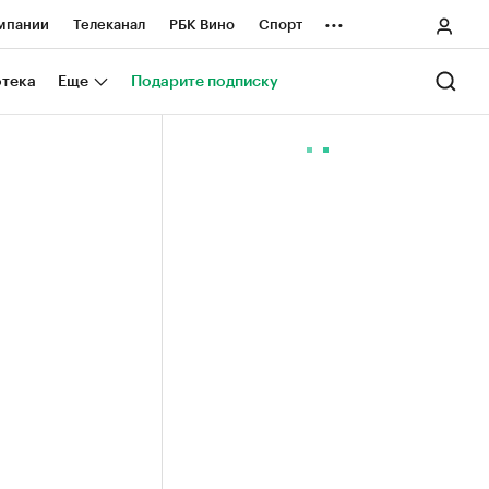
...
мпании
Телеканал
РБК Вино
Спорт
ные проекты
Город
Стиль
Крипто
отека
Еще
Подарите подписку
Спецпроекты СПб
ологии и медиа
Финансы