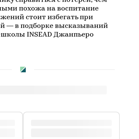
ику справиться с потерей, чем
ными похожа на воспитание
ажений стоит избегать при
й — в подборке высказываний
с-школы INSEAD Джанпьеро