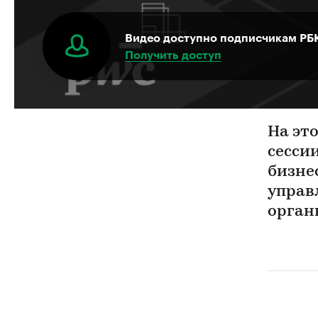
Видео доступно подписчикам РБ
Получить доступ
На эт
сесси
бизне
управ
орган