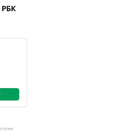
 РБК
A
у
о плана
.