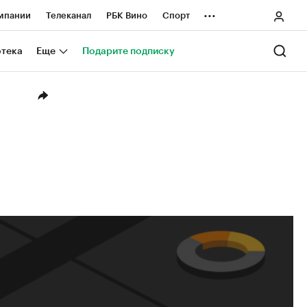
...
мпании
Телеканал
РБК Вино
Спорт
ные проекты
Город
Стиль
Крипто
отека
Еще
Подарите подписку
Спецпроекты СПб
ологии и медиа
Финансы