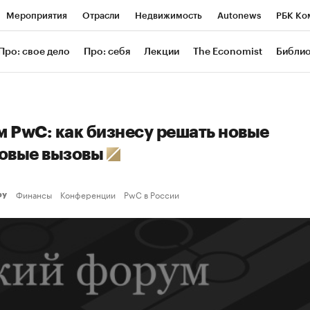
Мероприятия
Отрасли
Недвижимость
Autonews
РБК Ко
ание
РБК Курсы
РБК Life
Тренды
Визионеры
Националь
Про: свое дело
Про: себя
Лекции
The Economist
Библи
уб
Исследования
Кредитные рейтинги
Франшизы
Газета
Проверка контрагентов
Политика
Экономика
Бизнес
Техн
 PwC: как бизнесу решать новые
овые вызовы
Финансы
Конференции
PwC в России
еру