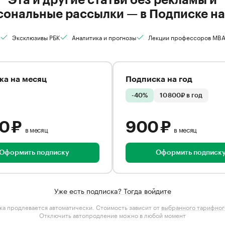
сональные рассылки — в Подписке на
Эксклюзивы РБК
Аналитика и прогнозы
Лекции профессоров MB
ка на месяц
Подписка на год
-40%
10 800₽ в год
00 ₽
900 ₽
в месяц
в месяц
Оформить подписку
Оформить подписк
Уже есть подписка? Тогда войдите
а продлевается автоматически. Стоимость зависит от
выбранного тарифног
Отключить автопродление можно в любой момент