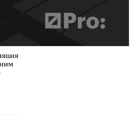
сляция
 ним
о