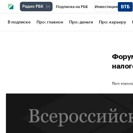
Подписка на РБК
Инвестиции
Школа управления РБК
РБК Образов
В подписке
Про: главное
Про: деньги
Про: карьеру
РБК Бизнес-среда
Дискуссионный кл
Конференции СПб
Спецпроекты
Форум
Рынок наличной валюты
налог
Про: карь