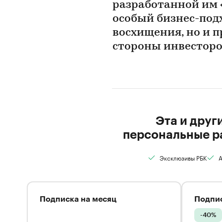
разработанной им 
особый бизнес-подх
восхищения, но и 
стороны инвестор
Эта и друг
персональные р
Эксклюзивы РБК
А
Подписка на месяц
Подпис
-40%