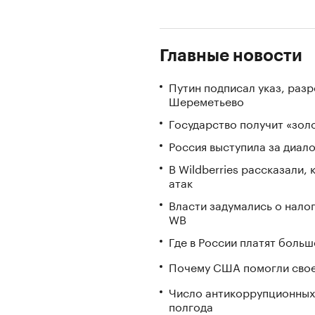
Главные новости
Путин подписал указ, ра
Шереметьево
Государство получит «зо
Россия выступила за диал
В Wildberries рассказали,
атак
Власти задумались о нало
WB
Где в России платят больш
Почему США помогли свое
Число антикоррупционных 
полгода