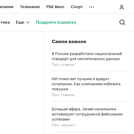
...
мпании
Телеканал
РБК Вино
Спорт
ные проекты
Город
Стиль
Крипто
отека
Еще
Подарите подписку
Спецпроекты СПб
Самое важное
ологии и медиа
Финансы
В России разработали национальный
стандарт для синтетических данных
Про: главное
ИИ помогает лучшим и вредит
остальным. Как компаниям избежать
ловушки
Про: главное
Большая афера. Зачем начальники
мотивируют сотрудников фейковыми
успехами
Про: карьеру