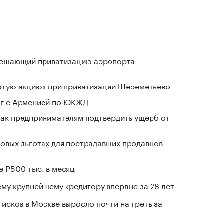
зрешающий приватизацию аэропорта
лотую акцию» при приватизации Шереметьево
ог с Арменией по ЮКЖД
 как предпринимателям подтвердить ущерб от
говых льготах для пострадавших продавцов
е ₽500 тыс. в месяц
му крупнейшему кредитору впервые за 28 лет
исков в Москве выросло почти на треть за