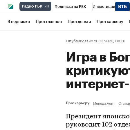
Подписка на РБК
Инвестиции
Школа управления РБК
РБК Образов
В подписке
Про: главное
Про: деньги
Про: карьеру
РБК Бизнес-среда
Дискуссионный кл
Опубликовано 20.10.2020, 08:01
Конференции СПб
Спецпроекты
Игра в Бог
Рынок наличной валюты
критикуют
интернет
Менеджмент
Статьи
Про: карьеру
Президент японско
руководит 102 отд