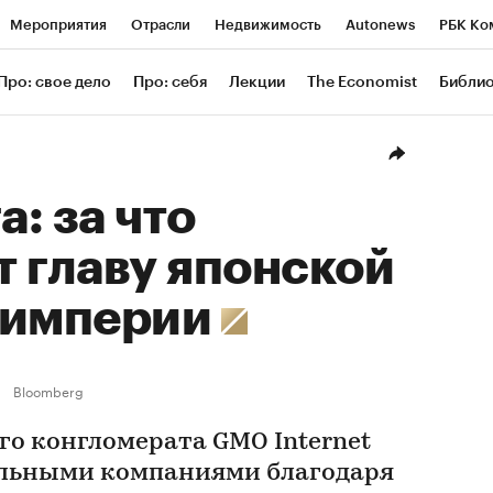
Мероприятия
Отрасли
Недвижимость
Autonews
РБК Ко
ание
РБК Курсы
РБК Life
Тренды
Визионеры
Националь
Про: свое дело
Про: себя
Лекции
The Economist
Библи
уб
Исследования
Кредитные рейтинги
Франшизы
Газета
Проверка контрагентов
Политика
Экономика
Бизнес
Техн
а: за что
 главу японской
-империи
Bloomberg
го конгломерата GMO Internet
ельными компаниями благодаря