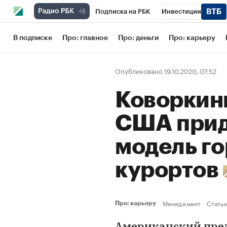
Подписка на РБК
Инвестиции
Школа управления РБК
РБК Образов
В подписке
Про: главное
Про: деньги
Про: карьеру
РБК Бизнес-среда
Дискуссионный кл
Опубликовано 19.10.2020, 07:52
Конференции СПб
Спецпроекты
Коворкинг 
Рынок наличной валюты
США прид
модель г
курортов
Менеджмент
Статьи
Про: карьеру