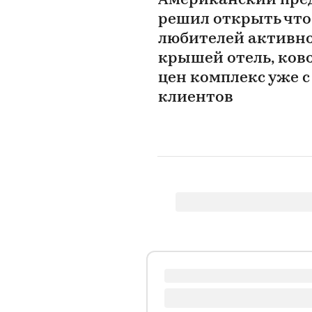
Американский пре
решил открыть что
любителей активно
крышей отель, ково
цен комплекс уже с
клиентов