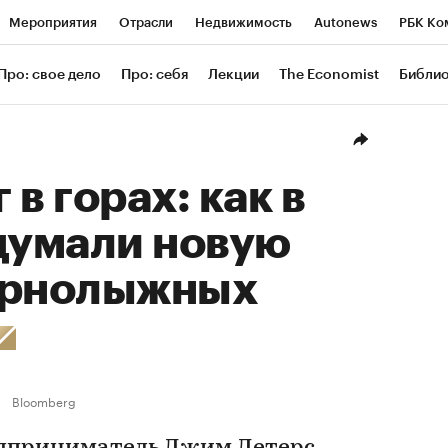
Мероприятия
Отрасли
Недвижимость
Autonews
РБК Ко
ание
РБК Курсы
РБК Life
Тренды
Визионеры
Националь
Про: свое дело
Про: себя
Лекции
The Economist
Библи
уб
Исследования
Кредитные рейтинги
Франшизы
Газета
Проверка контрагентов
Политика
Экономика
Бизнес
Техн
в горах: как в
умали новую
орнолыжных
Bloomberg