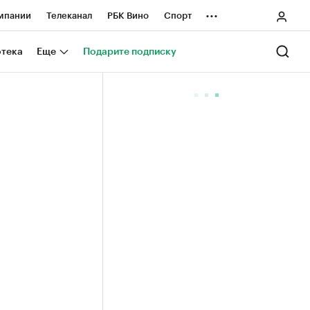
...
мпании
Телеканал
РБК Вино
Спорт
ные проекты
Город
Стиль
Крипто
отека
Еще
Подарите подписку
Спецпроекты СПб
ологии и медиа
Финансы