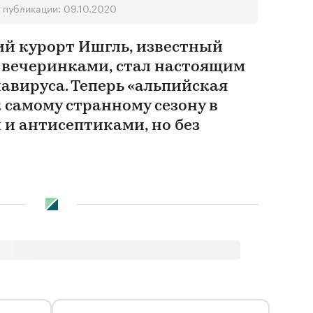
 публикации: 09.10.2020
ий курорт Ишгль, известный
вечеринками, стал настоящим
авируса. Теперь «альпийская
 самому странному сезону в
 и антисептиками, но без