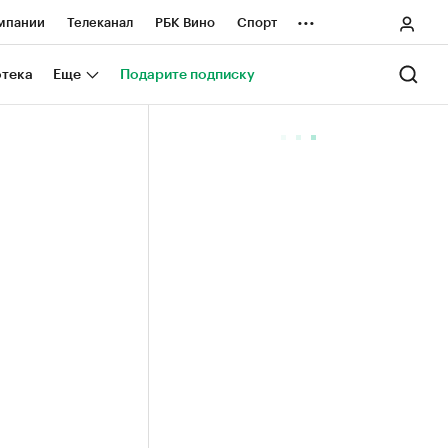
...
мпании
Телеканал
РБК Вино
Спорт
ные проекты
Город
Стиль
Крипто
отека
Еще
Подарите подписку
Спецпроекты СПб
ологии и медиа
Финансы