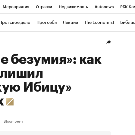
Мероприятия
Отрасли
Недвижимость
Autonews
РБК Ко
ание
РБК Курсы
РБК Life
Тренды
Визионеры
Националь
Про: свое дело
Про: себя
Лекции
The Economist
Библи
уб
Исследования
Кредитные рейтинги
Франшизы
Газета
Проверка контрагентов
Политика
Экономика
Бизнес
Техн
е безумия»: как
 лишил
кую Ибицу»
к
Bloomberg