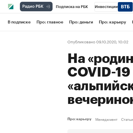
Подписка на РБК
Инвестиции
Школа управления РБК
РБК Образов
В подписке
Про: главное
Про: деньги
Про: карьеру
РБК Бизнес-среда
Дискуссионный кл
Опубликовано 09.10.2020, 10:02
Конференции СПб
Спецпроекты
На «родин
Рынок наличной валюты
COVID-19
«альпийс
вечерино
Менеджмент
Статьи
Про: карьеру