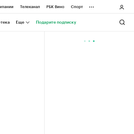
...
мпании
Телеканал
РБК Вино
Спорт
ные проекты
Город
Стиль
Крипто
отека
Еще
Подарите подписку
Спецпроекты СПб
ологии и медиа
Финансы