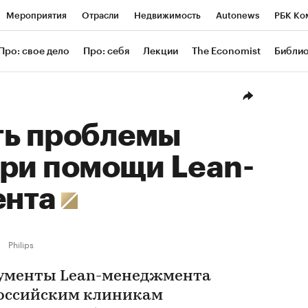
Мероприятия
Отрасли
Недвижимость
Autonews
РБК Ко
ание
РБК Курсы
РБК Life
Тренды
Визионеры
Националь
Про: свое дело
Про: себя
Лекции
The Economist
Библи
уб
Исследования
Кредитные рейтинги
Франшизы
Газета
Проверка контрагентов
Политика
Экономика
Бизнес
Техн
ть проблемы
при помощи Lean-
ента
Philips
рументы Lean-менеджмента
российским клиникам