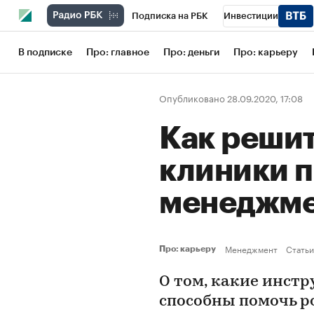
Подписка на РБК
Инвестиции
Школа управления РБК
РБК Образов
В подписке
Про: главное
Про: деньги
Про: карьеру
РБК Бизнес-среда
Дискуссионный кл
Опубликовано 28.09.2020, 17:08
Конференции СПб
Спецпроекты
Как реши
Рынок наличной валюты
клиники 
менеджм
Менеджмент
Статьи
Про: карьеру
О том, какие инст
способны помочь 