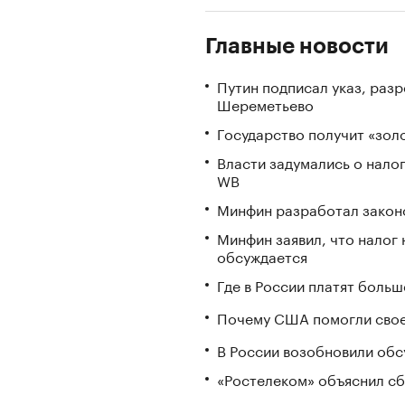
Главные новости
Путин подписал указ, ра
Шереметьево
Государство получит «зо
Власти задумались о нало
WB
Минфин разработал законо
Минфин заявил, что налог 
обсуждается
Где в России платят больш
Почему США помогли свое
В России возобновили обс
«Ростелеком» объяснил сб