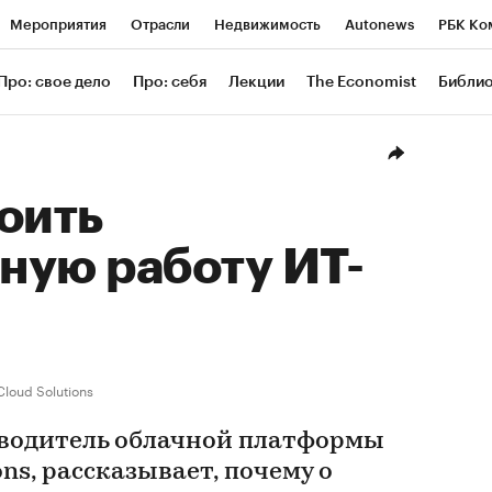
Мероприятия
Отрасли
Недвижимость
Autonews
РБК Ко
ание
РБК Курсы
РБК Life
Тренды
Визионеры
Националь
Про: свое дело
Про: себя
Лекции
The Economist
Библи
уб
Исследования
Кредитные рейтинги
Франшизы
Газета
Проверка контрагентов
Политика
Экономика
Бизнес
Техн
оить
ную работу ИТ-
Cloud Solutions
оводитель облачной платформы
ions, рассказывает, почему о