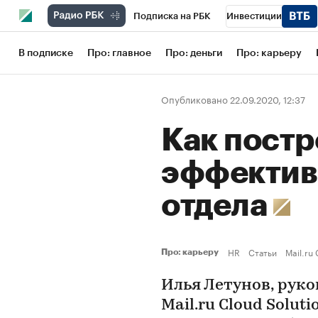
Подписка на РБК
Инвестиции
Школа управления РБК
РБК Образов
В подписке
Про: главное
Про: деньги
Про: карьеру
РБК Бизнес-среда
Дискуссионный кл
Опубликовано 22.09.2020, 12:37
Конференции СПб
Спецпроекты
Как постр
Рынок наличной валюты
эффектив
отдела
HR
Статьи
Mail.ru 
Про: карьеру
Илья Летунов, рук
Mail.ru Cloud Solut