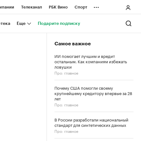
...
мпании
Телеканал
РБК Вино
Спорт
ные проекты
Город
Стиль
Крипто
отека
Еще
Подарите подписку
Спецпроекты СПб
Самое важное
ологии и медиа
Финансы
ИИ помогает лучшим и вредит
остальным. Как компаниям избежать
ловушки
Про: главное
Почему США помогли своему
крупнейшему кредитору впервые за 28
лет
Про: главное
В России разработали национальный
стандарт для синтетических данных
Про: главное