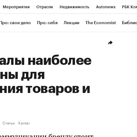
Мероприятия
Отрасли
Недвижимость
Autonews
РБК Ко
ание
РБК Курсы
РБК Life
Тренды
Визионеры
Националь
Про: свое дело
Про: себя
Лекции
The Economist
Библи
уб
Исследования
Кредитные рейтинги
Франшизы
Газета
Проверка контрагентов
Политика
Экономика
Бизнес
Техн
налы наиболее
ны для
ния товаров и
Статьи
Kantar