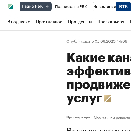
Подписка на РБК
Инвестиции
Школа управления РБК
РБК Образов
В подписке
Про: главное
Про: деньги
Про: карьеру
РБК Бизнес-среда
Дискуссионный кл
Опубликовано 02.09.2020, 14:06
Конференции СПб
Спецпроекты
Какие ка
Рынок наличной валюты
эффектив
продвиже
услуг
Маркетинг и реклама
Про: карьеру