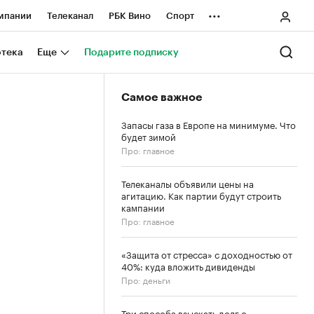
...
мпании
Телеканал
РБК Вино
Спорт
ные проекты
Город
Стиль
Крипто
отека
Еще
Подарите подписку
Спецпроекты СПб
Самое важное
ологии и медиа
Финансы
Запасы газа в Европе на минимуме. Что
будет зимой
Про: главное
Телеканалы объявили цены на
агитацию. Как партии будут строить
кампании
Про: главное
«Защита от стресса» с доходностью от
40%: куда вложить дивиденды
Про: деньги
Три способа взыскать долг с