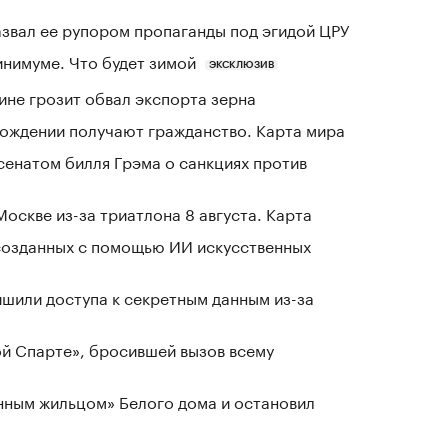
азвал ее рупором пропаганды под эгидой ЦРУ
инимуме. Что будет зимой
ЭКСКЛЮЗИВ
ине грозит обвал экспорта зерна
 рождении получают гражданство. Карта мира
сенатом билля Грэма о санкциях против
оскве из-за триатлона 8 августа. Карта
созданных с помощью ИИ искусственных
шили доступа к секретным данным из-за
ой Спарте», бросившей вызов всему
нным жильцом» Белого дома и остановил