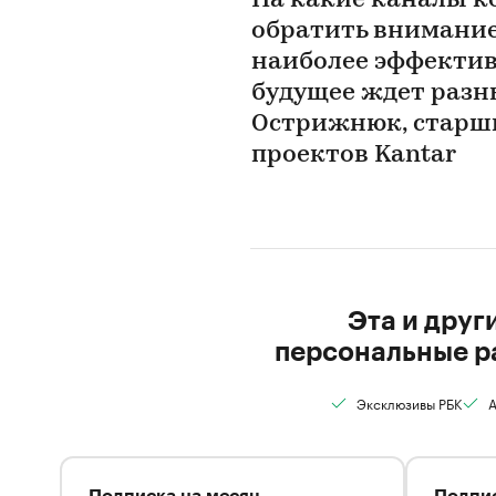
На какие каналы к
обратить внимание 
наиболее эффектив
будущее ждет разн
Острижнюк, старши
проектов Kantar
Эта и друг
персональные р
Эксклюзивы РБК
А