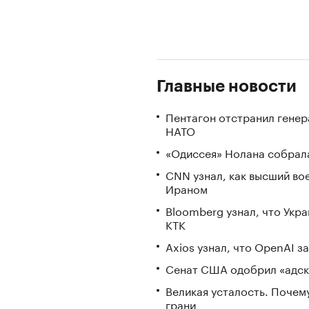
Главные новости
Пентагон отстранил генер
НАТО
«Одиссея» Нолана собрала
CNN узнал, как высший во
Ираном
Bloomberg узнал, что Укр
КТК
Axios узнал, что OpenAI 
Сенат США одобрил «адск
Великая усталость. Почем
грани