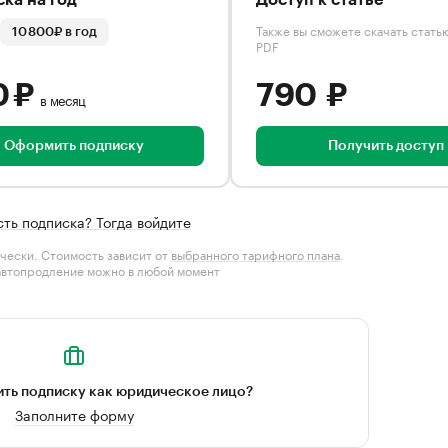
ка на год
Доступ к статье
Также вы сможете скачать стать
10 800₽ в год
PDF
0 ₽
790 ₽
в месяц
Оформить подписку
Получить доступ
сть подписка? Тогда войдите
чески. Стоимость зависит от
выбранного тарифного плана
.
автопродление можно в любой момент
ть подписку как юридическое лицо?
Заполните форму