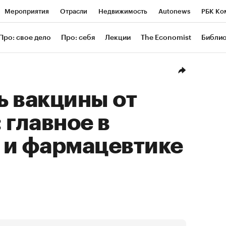
Мероприятия
Отрасли
Недвижимость
Autonews
РБК Ко
ание
РБК Курсы
РБК Life
Тренды
Визионеры
Националь
Про: свое дело
Про: себя
Лекции
The Economist
Библи
уб
Исследования
Кредитные рейтинги
Франшизы
Газета
Проверка контрагентов
Политика
Экономика
Бизнес
Техн
ь вакцины от
 главное в
 и фармацевтике