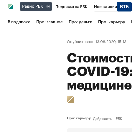
Подписка на РБК
Инвестиции
Школа управления РБК
РБК Образов
В подписке
Про: главное
Про: деньги
Про: карьеру
РБК Бизнес-среда
Дискуссионный кл
Опубликовано 13.08.2020, 15:13
Конференции СПб
Спецпроекты
Стоимост
Рынок наличной валюты
COVID-19:
медицине
Дайджесты
РБК
Про: карьеру