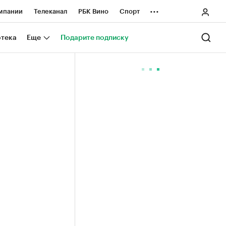
...
мпании
Телеканал
РБК Вино
Спорт
ные проекты
Город
Стиль
Крипто
отека
Еще
Подарите подписку
Спецпроекты СПб
ологии и медиа
Финансы