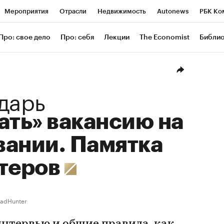
Мероприятия
Отрасли
Недвижимость
Autonews
РБК Ко
ание
РБК Курсы
РБК Life
Тренды
Визионеры
Националь
Про: свое дело
Про: себя
Лекции
The Economist
Библи
уб
Исследования
Кредитные рейтинги
Франшизы
Газета
Проверка контрагентов
Политика
Экономика
Бизнес
Техн
дарь
ать» вакансию на
вании. Памятка
утеров
adHunter