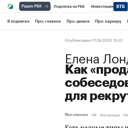
Подписка на РБК
Инвестиции
Школа управления РБК
РБК Образов
В подписке
Про: главное
Про: деньги
Про: карьеру
РБК Бизнес-среда
Дискуссионный кл
Опубликовано 17.08.2020, 10:01
Конференции СПб
Спецпроекты
Елена Лон
Рынок наличной валюты
Как «прод
собеседо
для рекр
HR
Инструкции
He
Про: карьеру