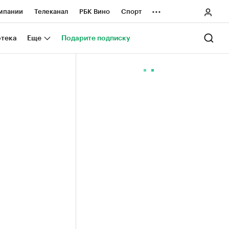
...
мпании
Телеканал
РБК Вино
Спорт
ные проекты
Город
Стиль
Крипто
отека
Еще
Подарите подписку
Спецпроекты СПб
ологии и медиа
Финансы