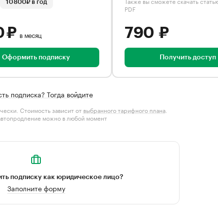
Также вы сможете скачать стать
10 800₽ в год
PDF
0 ₽
790 ₽
в месяц
Оформить подписку
Получить доступ
сть подписка? Тогда войдите
чески. Стоимость зависит от
выбранного тарифного плана
.
автопродление можно в любой момент
ть подписку как юридическое лицо?
Заполните форму