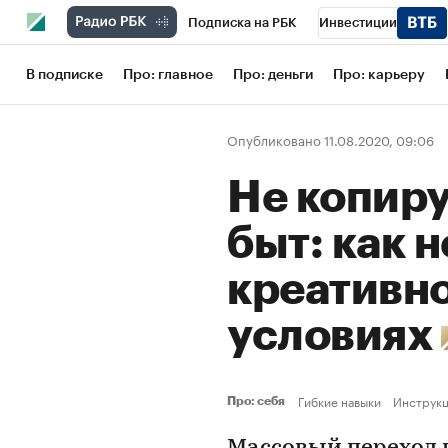
Подписка на РБК
Инвестиции
Школа управления РБК
РБК Образов
В подписке
Про: главное
Про: деньги
Про: карьеру
РБК Бизнес-среда
Дискуссионный кл
Опубликовано 11.08.2020, 09:06
Конференции СПб
Спецпроекты
Не копир
Рынок наличной валюты
быт: как н
креативно
условиях
Гибкие навыки
Инструк
Про: себя