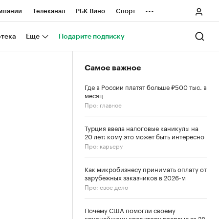
...
мпании
Телеканал
РБК Вино
Спорт
ные проекты
Город
Стиль
Крипто
отека
Еще
Подарите подписку
Спецпроекты СПб
Самое важное
ологии и медиа
Финансы
Где в России платят больше ₽500 тыс. в
месяц
Про: главное
Турция ввела налоговые каникулы на
20 лет: кому это может быть интересно
Про: карьеру
Как микробизнесу принимать оплату от
зарубежных заказчиков в 2026-м
Про: свое дело
Почему США помогли своему
крупнейшему кредитору впервые за 28