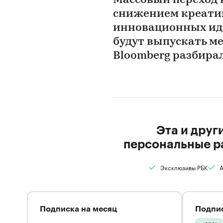
Массовый переход 
снижением креати
инновационных иде
будут выпускать м
Bloomberg разбирал
Эта и друг
персональные р
Эксклюзивы РБК
А
Подписка на месяц
Подпис