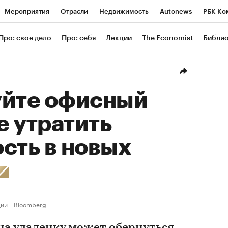
Мероприятия
Отрасли
Недвижимость
Autonews
РБК Ко
ание
РБК Курсы
РБК Life
Тренды
Визионеры
Националь
Про: свое дело
Про: себя
Лекции
The Economist
Библи
уб
Исследования
Кредитные рейтинги
Франшизы
Газета
Проверка контрагентов
Политика
Экономика
Бизнес
Техн
уйте офисный
е утратить
сть в новых
ции
Bloomberg