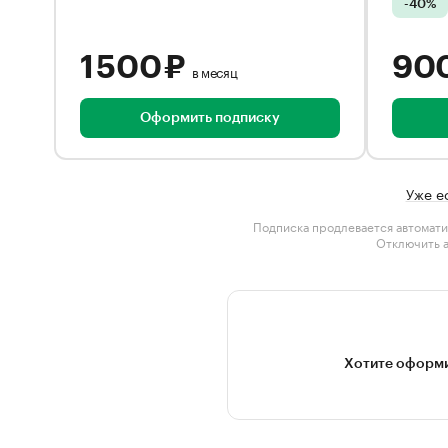
-40%
1 500 ₽
90
в месяц
Оформить подписку
Уже е
Подписка продлевается автомати
Отключить 
Хотите оформи