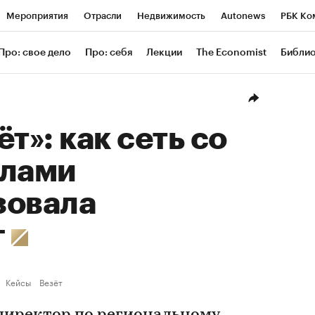
Мероприятия
Отрасли
Недвижимость
Autonews
РБК Ко
ание
РБК Курсы
РБК Life
Тренды
Визионеры
Националь
Про: свое дело
Про: себя
Лекции
The Economist
Библи
уб
Исследования
Кредитные рейтинги
Франшизы
Газета
Проверка контрагентов
Политика
Экономика
Бизнес
Техн
т»: как сеть со
алами
зовала
г
Кейсы
Везёт