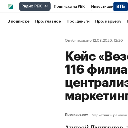
Подписка на РБК
Инвестиции
Школа управления РБК
РБК Образов
В подписке
Про: главное
Про: деньги
Про: карьеру
РБК Бизнес-среда
Дискуссионный кл
Опубликовано 12.08.2020, 12:20
Конференции СПб
Спецпроекты
Кейс «Везё
Рынок наличной валюты
116 фили
централи
маркетин
Маркетинг и реклама
Про: карьеру