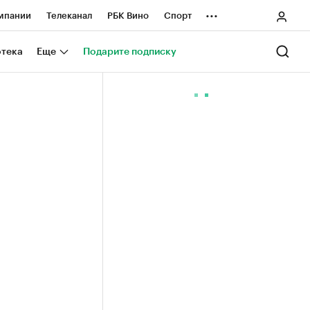
...
мпании
Телеканал
РБК Вино
Спорт
ные проекты
Город
Стиль
Крипто
отека
Еще
Подарите подписку
Спецпроекты СПб
ологии и медиа
Финансы