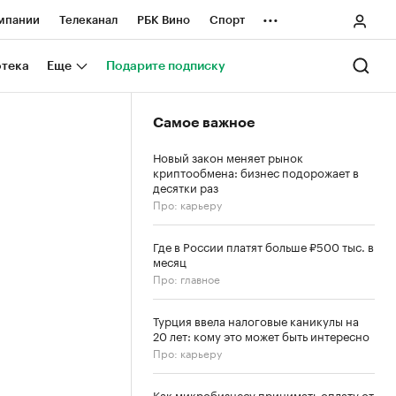
...
мпании
Телеканал
РБК Вино
Спорт
ные проекты
Город
Стиль
Крипто
отека
Еще
Подарите подписку
Спецпроекты СПб
Самое важное
ологии и медиа
Финансы
Новый закон меняет рынок
криптообмена: бизнес подорожает в
десятки раз
Про: карьеру
Где в России платят больше ₽500 тыс. в
месяц
Про: главное
Турция ввела налоговые каникулы на
20 лет: кому это может быть интересно
Про: карьеру
Как микробизнесу принимать оплату от