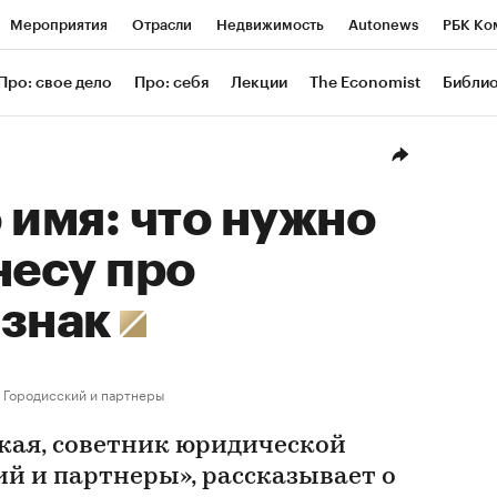
Мероприятия
Отрасли
Недвижимость
Autonews
РБК Ко
ание
РБК Курсы
РБК Life
Тренды
Визионеры
Националь
Про: свое дело
Про: себя
Лекции
The Economist
Библи
уб
Исследования
Кредитные рейтинги
Франшизы
Газета
Проверка контрагентов
Политика
Экономика
Бизнес
Техн
 имя: что нужно
несу про
 знак
Городисский и партнеры
кая, советник юридической
й и партнеры», рассказывает о