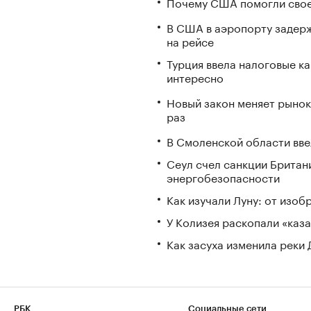
Почему США помогли свое
В США в аэропорту задерж
на рейсе
Турция ввела налоговые ка
интересно
Новый закон меняет рынок
раз
В Смоленской области вв
Сеул счел санкции Британ
энергобезопасности
Как изучали Луну: от изоб
У Колизея раскопали «ка
Как засуха изменила реки 
РБК
Социальные сети