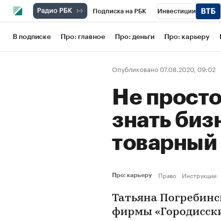
Подписка на РБК
Инвестиции
Школа управления РБК
РБК Образов
В подписке
Про: главное
Про: деньги
Про: карьеру
РБК Бизнес-среда
Дискуссионный кл
Опубликовано 07.08.2020, 09:02
Конференции СПб
Спецпроекты
Не просто
Рынок наличной валюты
знать биз
товарный
Право
Инструкции
Про: карьеру
Татьяна Погребинс
фирмы «Городисски