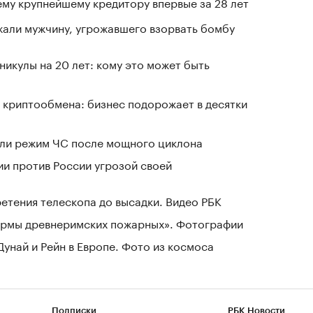
му крупнейшему кредитору впервые за 28 лет
али мужчину, угрожавшего взорвать бомбу
никулы на 20 лет: кому это может быть
 криптообмена: бизнес подорожает в десятки
ели режим ЧС после мощного циклона
ии против России угрозой своей
ретения телескопа до высадки. Видео РБК
зармы древнеримских пожарных». Фотографии
Дунай и Рейн в Европе. Фото из космоса
Подписки
РБК Новости