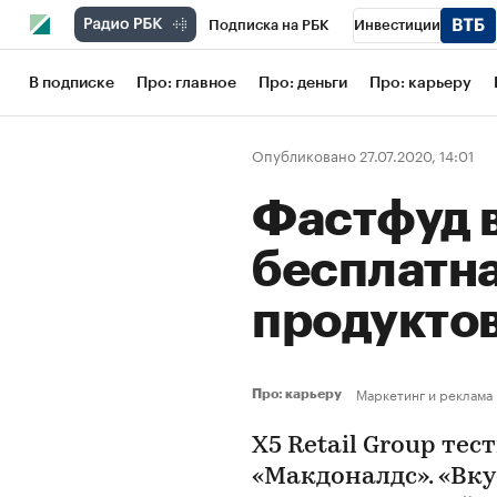
Подписка на РБК
Инвестиции
Школа управления РБК
РБК Образов
В подписке
Про: главное
Про: деньги
Про: карьеру
РБК Бизнес-среда
Дискуссионный кл
Опубликовано 27.07.2020, 14:01
Конференции СПб
Спецпроекты
Фастфуд в
Рынок наличной валюты
бесплатна
продукто
Маркетинг и реклама
Про: карьеру
X5 Retail Group те
«Макдоналдс». «Вк