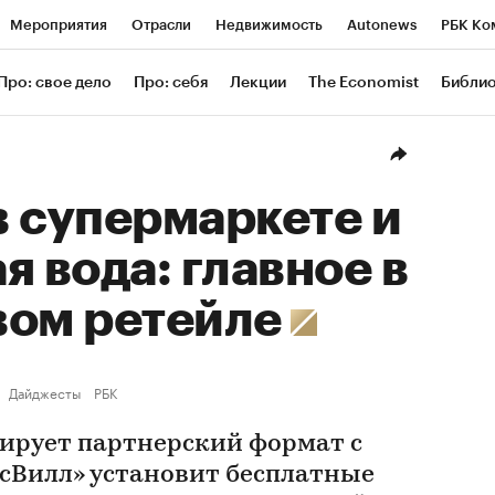
Мероприятия
Отрасли
Недвижимость
Autonews
РБК Ко
ание
РБК Курсы
РБК Life
Тренды
Визионеры
Националь
Про: свое дело
Про: себя
Лекции
The Economist
Библи
уб
Исследования
Кредитные рейтинги
Франшизы
Газета
Проверка контрагентов
Политика
Экономика
Бизнес
Техн
 супермаркете и
я вода: главное в
вом ретейле
Дайджесты
РБК
стирует партнерский формат с
усВилл» установит бесплатные