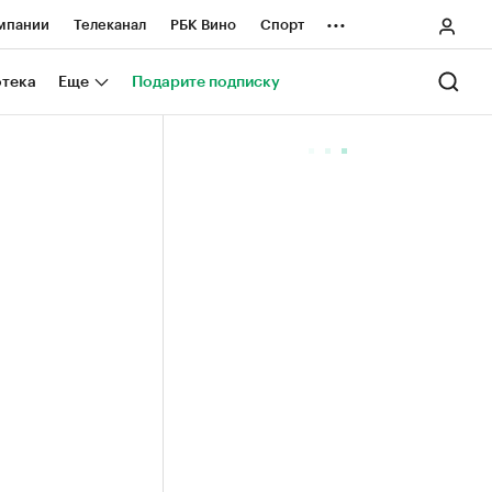
...
мпании
Телеканал
РБК Вино
Спорт
ные проекты
Город
Стиль
Крипто
отека
Еще
Подарите подписку
Спецпроекты СПб
ологии и медиа
Финансы