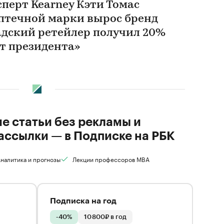
сперт Kearney Кэти Томас
аптечной марки вырос бренд
адский ретейлер получил 20%
от президента»
ие статьи без рекламы и
ассылки — в Подписке на РБК
налитика и прогнозы
Лекции профессоров MBA
Подписка на год
-40%
10 800₽ в год