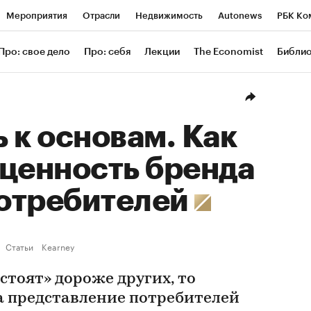
Мероприятия
Отрасли
Недвижимость
Autonews
РБК Ко
ание
РБК Курсы
РБК Life
Тренды
Визионеры
Националь
Про: свое дело
Про: себя
Лекции
The Economist
Библи
уб
Исследования
Кредитные рейтинги
Франшизы
Газета
Проверка контрагентов
Политика
Экономика
Бизнес
Техн
 к основам. Как
ценность бренда
потребителей
Статьи
Kearney
стоят» дороже других, то
а представление потребителей