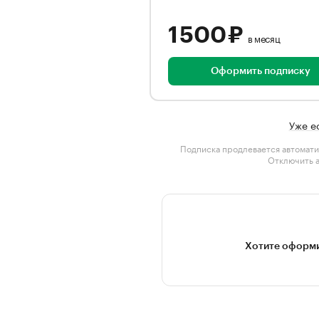
1 500 ₽
в месяц
Оформить подписку
Уже е
Подписка продлевается автомати
Отключить 
Хотите оформи