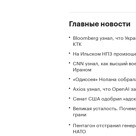
Главные новости
Bloomberg узнал, что Укр
КТК
На Ильском НПЗ произоше
CNN узнал, как высший во
Ираном
«Одиссея» Нолана собрала
Axios узнал, что OpenAI 
Сенат США одобрил «адск
Великая усталость. Почем
грани
Пентагон отстранил генер
НАТО