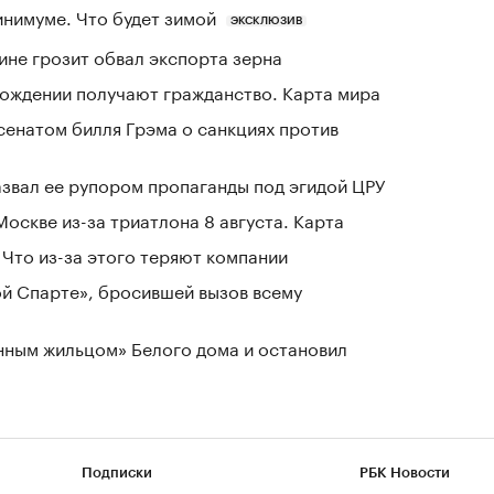
инимуме. Что будет зимой
ЭКСКЛЮЗИВ
ине грозит обвал экспорта зерна
 рождении получают гражданство. Карта мира
сенатом билля Грэма о санкциях против
азвал ее рупором пропаганды под эгидой ЦРУ
оскве из-за триатлона 8 августа. Карта
Что из-за этого теряют компании
ой Спарте», бросившей вызов всему
нным жильцом» Белого дома и остановил
Подписки
РБК Новости