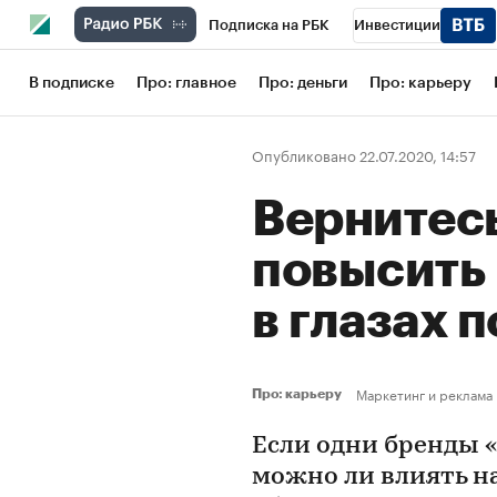
Подписка на РБК
Инвестиции
Школа управления РБК
РБК Образов
В подписке
Про: главное
Про: деньги
Про: карьеру
РБК Бизнес-среда
Дискуссионный кл
Опубликовано 22.07.2020, 14:57
Конференции СПб
Спецпроекты
Вернитесь
Рынок наличной валюты
повысить 
в глазах 
Маркетинг и реклама
Про: карьеру
Если одни бренды «
можно ли влиять н