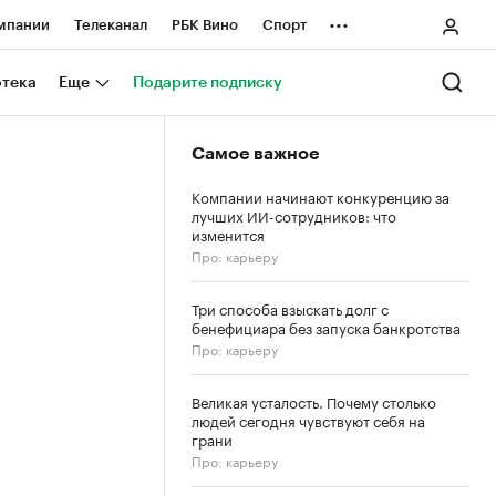
...
мпании
Телеканал
РБК Вино
Спорт
ные проекты
Город
Стиль
Крипто
отека
Еще
Подарите подписку
Спецпроекты СПб
Самое важное
ологии и медиа
Финансы
Компании начинают конкуренцию за
лучших ИИ-сотрудников: что
изменится
Про: карьеру
Три способа взыскать долг с
бенефициара без запуска банкротства
Про: карьеру
Великая усталость. Почему столько
людей сегодня чувствуют себя на
грани
Про: карьеру