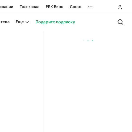
...
мпании
Телеканал
РБК Вино
Спорт
ные проекты
Город
Стиль
Крипто
отека
Еще
Подарите подписку
Спецпроекты СПб
ологии и медиа
Финансы