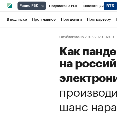
Подписка на РБК
Инвестиции
Школа управления РБК
РБК Образов
В подписке
Про: главное
Про: деньги
Про: карьеру
РБК Бизнес-среда
Дискуссионный кл
Опубликовано 29.06.2020, 07:00
Конференции СПб
Спецпроекты
Как панде
Рынок наличной валюты
на росси
электрон
производи
шанс нара