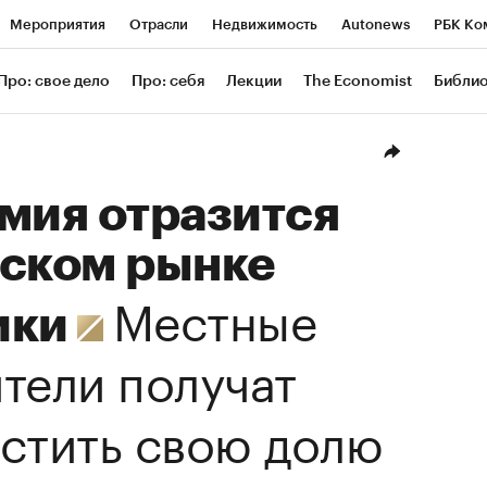
Мероприятия
Отрасли
Недвижимость
Autonews
РБК Ко
ание
РБК Курсы
РБК Life
Тренды
Визионеры
Националь
Про: свое дело
Про: себя
Лекции
The Economist
Библи
уб
Исследования
Кредитные рейтинги
Франшизы
Газета
Проверка контрагентов
Политика
Экономика
Бизнес
Техн
мия отразится
йском рынке
Местные
ики
тели получат
стить свою долю