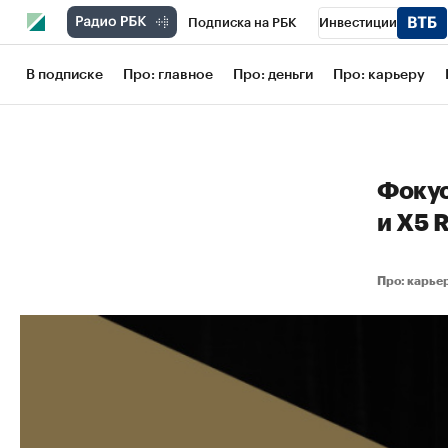
Подписка на РБК
Инвестиции
Школа управления РБК
РБК Образов
В подписке
Про: главное
Про: деньги
Про: карьеру
РБК Бизнес-среда
Дискуссионный кл
Конференции СПб
Спецпроекты
Фокус
Рынок наличной валюты
и X5 
Про: карь