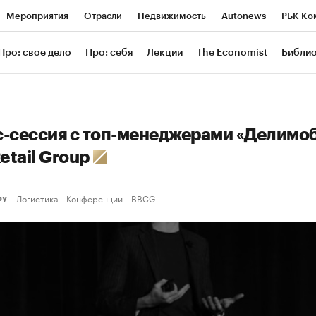
Мероприятия
Отрасли
Недвижимость
Autonews
РБК Ко
ание
РБК Курсы
РБК Life
Тренды
Визионеры
Националь
Про: свое дело
Про: себя
Лекции
The Economist
Библи
уб
Исследования
Кредитные рейтинги
Франшизы
Газета
Проверка контрагентов
Политика
Экономика
Бизнес
Техн
-сессия с топ-менеджерами «Делимо
Retail Group
Логистика
Конференции
BBCG
еру