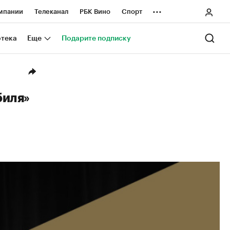
...
мпании
Телеканал
РБК Вино
Спорт
ные проекты
Город
Стиль
Крипто
отека
Еще
Подарите подписку
Спецпроекты СПб
ологии и медиа
Финансы
биля»