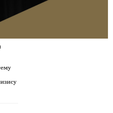
я
тему
ризису