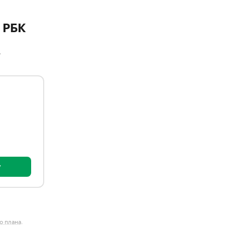
 РБК
A
у
о плана
.