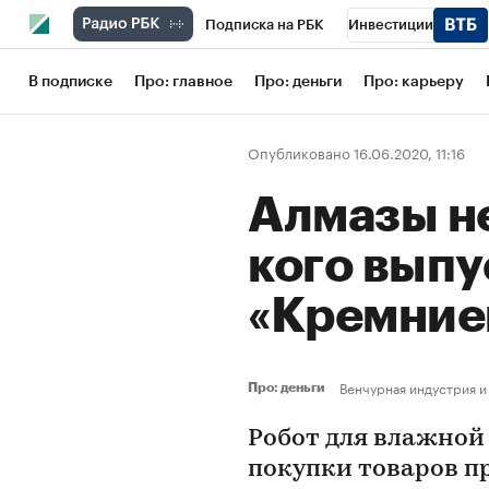
Подписка на РБК
Инвестиции
Школа управления РБК
РБК Образов
В подписке
Про: главное
Про: деньги
Про: карьеру
РБК Бизнес-среда
Дискуссионный кл
Опубликовано 16.06.2020, 11:16
Конференции СПб
Спецпроекты
Алмазы н
Рынок наличной валюты
кого выпу
«Кремние
Венчурная индустрия и
Про: деньги
Робот для влажной
покупки товаров пр