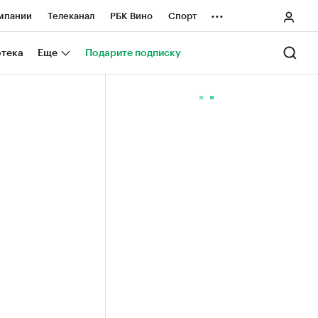
...
мпании
Телеканал
РБК Вино
Спорт
ные проекты
Город
Стиль
Крипто
отека
Еще
Подарите подписку
Спецпроекты СПб
ологии и медиа
Финансы