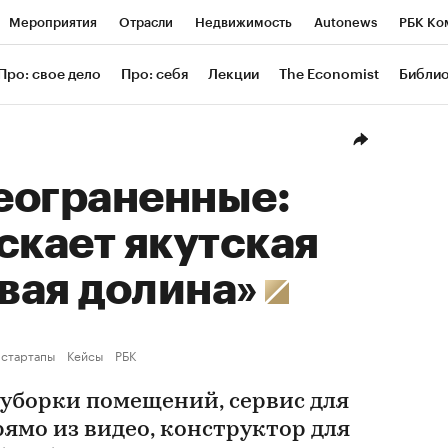
Мероприятия
Отрасли
Недвижимость
Autonews
РБК Ко
ание
РБК Курсы
РБК Life
Тренды
Визионеры
Националь
Про: свое дело
Про: себя
Лекции
The Economist
Библи
уб
Исследования
Кредитные рейтинги
Франшизы
Газета
Проверка контрагентов
Политика
Экономика
Бизнес
Техн
еограненные:
скает якутская
вая долина»
 стартапы
Кейсы
РБК
 уборки помещений, сервис для
ямо из видео, конструктор для