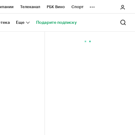
...
мпании
Телеканал
РБК Вино
Спорт
ные проекты
Город
Стиль
Крипто
отека
Еще
Подарите подписку
Спецпроекты СПб
ологии и медиа
Финансы