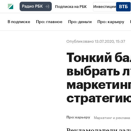
Подписка на РБК
Инвестиции
Школа управления РБК
РБК Образов
В подписке
Про: главное
Про: деньги
Про: карьеру
РБК Бизнес-среда
Дискуссионный кл
Опубликовано 13.07.2020, 15:37
Конференции СПб
Спецпроекты
Тонкий ба
Рынок наличной валюты
выбрать 
маркетин
стратеги
Маркетинг и реклама
Про: карьеру