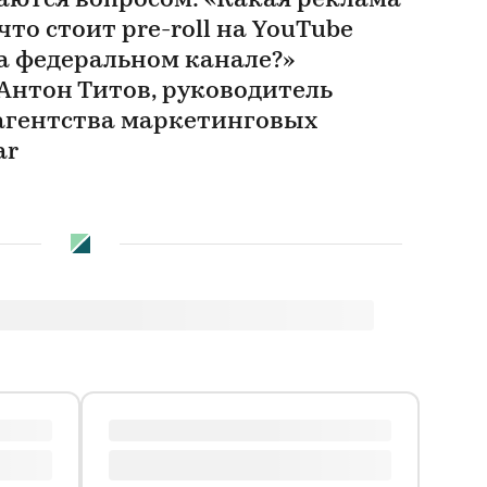
аются вопросом: «Какая реклама
то стоит pre-roll на YouTube
на федеральном канале?»
Антон Титов, руководитель
агентства маркетинговых
ar