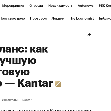
Мероприятия
Отрасли
Недвижимость
Autonews
РБК Ко
ание
РБК Курсы
РБК Life
Тренды
Визионеры
Националь
Про: свое дело
Про: себя
Лекции
The Economist
Библи
уб
Исследования
Кредитные рейтинги
Франшизы
Газета
Проверка контрагентов
Политика
Экономика
Бизнес
Техн
ланс: как
лучшую
говую
ю — Kantar
Инструкции
Kantar