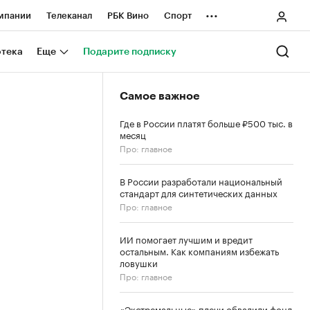
...
мпании
Телеканал
РБК Вино
Спорт
ные проекты
Город
Стиль
Крипто
отека
Еще
Подарите подписку
Спецпроекты СПб
Самое важное
ологии и медиа
Финансы
Где в России платят больше ₽500 тыс. в
месяц
Про: главное
В России разработали национальный
стандарт для синтетических данных
Про: главное
ИИ помогает лучшим и вредит
остальным. Как компаниям избежать
ловушки
Про: главное
«Экстремальные» плечи обвалили фонд