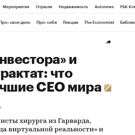
Мероприятия
Отрасли
Недвижимость
Autonews
РБК Ко
ание
РБК Курсы
РБК Life
Тренды
Визионеры
Националь
Про: свое дело
Про: себя
Лекции
The Economist
Библи
уб
Исследования
Кредитные рейтинги
Франшизы
Газета
Проверка контрагентов
Политика
Экономика
Бизнес
Техн
нвестора» и
рактат: что
учшие CEO мира
К
листы хирурга из Гарварда,
ца виртуальной реальности» и