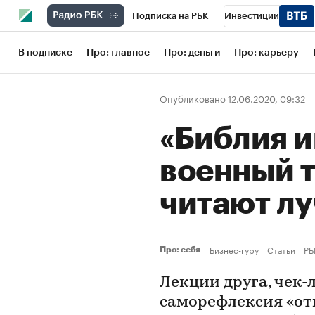
Подписка на РБК
Инвестиции
Школа управления РБК
РБК Образов
В подписке
Про: главное
Про: деньги
Про: карьеру
РБК Бизнес-среда
Дискуссионный кл
Опубликовано 12.06.2020, 09:32
Конференции СПб
Спецпроекты
«Библия и
Рынок наличной валюты
военный т
читают л
Бизнес-гуру
Статьи
РБ
Про: себя
Лекции друга, чек-
саморефлексия «от