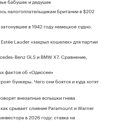
овье бабушек и дедушек
ось налогоплательщикам Британии в $202
затонувшее в 1942 году немецкое судно.
 Estée Lauder «закрыл кошелек» для партии
cedes-Benz GLS и BMW X7. Сравнение,
ых фактов об «Одиссее»
оят бункеры. Чего они боятся и куда хотят
говорят внезапные вспышки гнева
 как срывает слияние Paramount и Warner
нвестора в 2026 году: ставка на