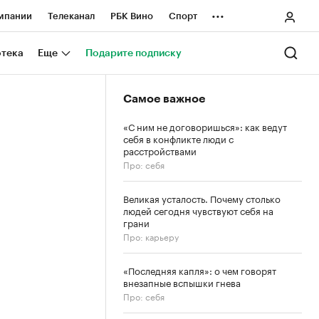
...
мпании
Телеканал
РБК Вино
Спорт
ные проекты
Город
Стиль
Крипто
отека
Еще
Подарите подписку
Спецпроекты СПб
Самое важное
ологии и медиа
Финансы
«С ним не договоришься»: как ведут
себя в конфликте люди с
расстройствами
Про: себя
Великая усталость. Почему столько
людей сегодня чувствуют себя на
грани
Про: карьеру
«Последняя капля»: о чем говорят
внезапные вспышки гнева
Про: себя