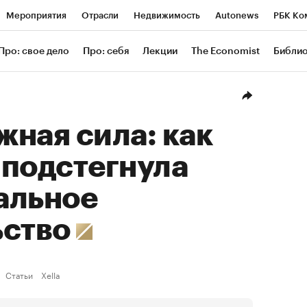
Мероприятия
Отрасли
Недвижимость
Autonews
РБК Ко
ание
РБК Курсы
РБК Life
Тренды
Визионеры
Националь
Про: свое дело
Про: себя
Лекции
The Economist
Библи
уб
Исследования
Кредитные рейтинги
Франшизы
Газета
Проверка контрагентов
Политика
Экономика
Бизнес
Техн
ная сила: как
 подстегнула
альное
ьство
Статьи
Xella