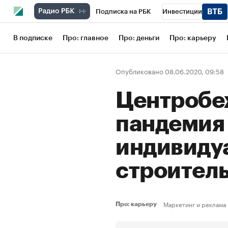
Подписка на РБК
Инвестиции
Школа управления РБК
РБК Образов
В подписке
Про: главное
Про: деньги
Про: карьеру
РБК Бизнес-среда
Дискуссионный кл
Опубликовано 08.06.2020, 09:58
Конференции СПб
Спецпроекты
Центробеж
Рынок наличной валюты
пандемия
индивиду
строител
Маркетинг и реклама
Про: карьеру