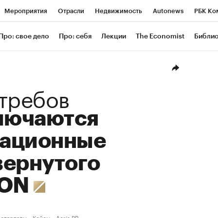
Мероприятия
Отрасли
Недвижимость
Autonews
РБК Ко
ание
РБК Курсы
РБК Life
Тренды
Визионеры
Националь
Про: свое дело
Про: себя
Лекции
The Economist
Библи
уб
Исследования
Кредитные рейтинги
Франшизы
Газета
Проверка контрагентов
Политика
Экономика
Бизнес
Техн
требов
ключаются
ационные
вернутого
TON
 стартапы
Кейсы
Aeris PR