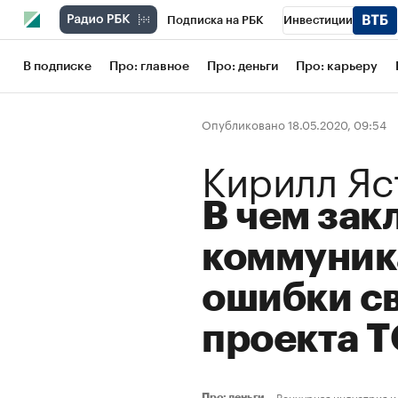
Подписка на РБК
Инвестиции
Школа управления РБК
РБК Образов
В подписке
Про: главное
Про: деньги
Про: карьеру
РБК Бизнес-среда
Дискуссионный кл
Опубликовано 18.05.2020, 09:54
Конференции СПб
Спецпроекты
Кирилл Яс
Рынок наличной валюты
В чем за
коммуник
ошибки с
проекта 
Венчурная индустрия и
Про: деньги