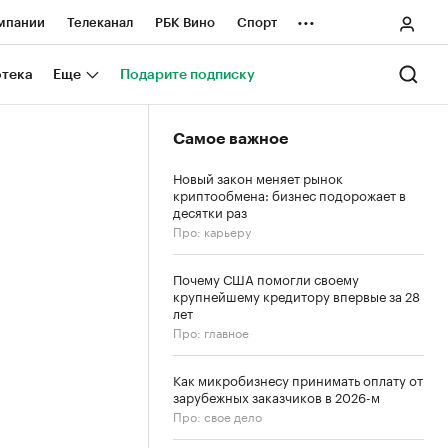
...
мпании
Телеканал
РБК Вино
Спорт
ные проекты
Город
Стиль
Крипто
отека
Еще
Подарите подписку
Спецпроекты СПб
Самое важное
ологии и медиа
Финансы
Новый закон меняет рынок
криптообмена: бизнес подорожает в
десятки раз
Про: карьеру
Почему США помогли своему
крупнейшему кредитору впервые за 28
лет
Про: главное
Как микробизнесу принимать оплату от
зарубежных заказчиков в 2026-м
Про: свое дело