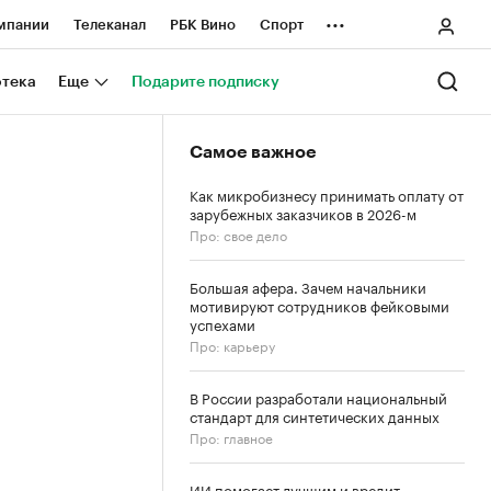
...
мпании
Телеканал
РБК Вино
Спорт
ные проекты
Город
Стиль
Крипто
отека
Еще
Подарите подписку
Спецпроекты СПб
Самое важное
ологии и медиа
Финансы
Как микробизнесу принимать оплату от
зарубежных заказчиков в 2026-м
Про: свое дело
Большая афера. Зачем начальники
мотивируют сотрудников фейковыми
успехами
Про: карьеру
В России разработали национальный
стандарт для синтетических данных
Про: главное
ИИ помогает лучшим и вредит