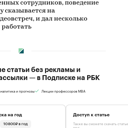
енных сотрудников, поведение
у сказывается на
еовстреч, и дал несколько
и работать
ие статьи без рекламы и
ассылки — в Подписке на РБК
налитика и прогнозы
Лекции профессоров MBA
ка на год
Доступ к статье
Также вы сможете скачать стать
10 800₽ в год
PDF