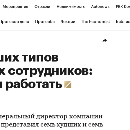
Мероприятия
Отрасли
Недвижимость
Autonews
РБК Ко
ание
РБК Курсы
РБК Life
Тренды
Визионеры
Националь
Про: свое дело
Про: себя
Лекции
The Economist
Библи
уб
Исследования
Кредитные рейтинги
Франшизы
Газета
Проверка контрагентов
Политика
Экономика
Бизнес
Техн
ших типов
 сотрудников:
и работать
енеральный директор компании
, представил семь худших и семь