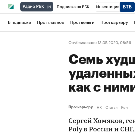
Подписка на РБК
Инвестиции
Школа управления РБК
РБК Образов
В подписке
Про: главное
Про: деньги
Про: карьеру
РБК Бизнес-среда
Дискуссионный кл
Опубликовано 13.05.2020, 08:56
Конференции СПб
Спецпроекты
Семь худ
Рынок наличной валюты
удаленных
как с ним
HR
Статьи
Poly
Про: карьеру
Сергей Хомяков, г
Poly в России и СНГ