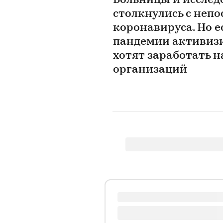
Больницы и исслед
столкнулись с непо
коронавируса. Но е
пандемии активиз
хотят заработать 
организаций