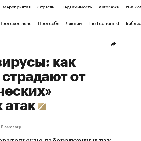
Мероприятия
Отрасли
Недвижимость
Autonews
РБК Ко
ание
РБК Курсы
РБК Life
Тренды
Визионеры
Националь
Про: свое дело
Про: себя
Лекции
The Economist
Библи
уб
Исследования
Кредитные рейтинги
Франшизы
Газета
Проверка контрагентов
Политика
Экономика
Бизнес
Техн
вирусы: как
 страдают от
ческих»
 атак
Bloomberg