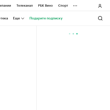
...
мпании
Телеканал
РБК Вино
Спорт
ные проекты
Город
Стиль
Крипто
отека
Еще
Подарите подписку
Спецпроекты СПб
ологии и медиа
Финансы