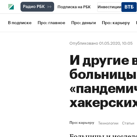
Подписка на РБК
Инвестиции
Школа управления РБК
РБК Образов
В подписке
Про: главное
Про: деньги
Про: карьеру
РБК Бизнес-среда
Дискуссионный кл
Опубликовано 01.05.2020, 10:05
Конференции СПб
Спецпроекты
И другие 
Рынок наличной валюты
больницы
«пандеми
хакерских
Технологии
Статьи
Про: карьеру