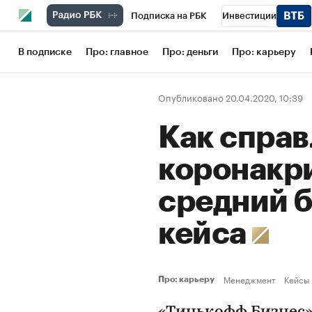
Подписка на РБК
Инвестиции
Школа управления РБК
РБК Образов
В подписке
Про: главное
Про: деньги
Про: карьеру
РБК Бизнес-среда
Дискуссионный кл
Опубликовано 20.04.2020, 10:39
Конференции СПб
Спецпроекты
Как справ
Рынок наличной валюты
коронакр
средний 
кейса
Менеджмент
Кейсы
Про: карьеру