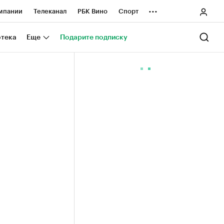
...
мпании
Телеканал
РБК Вино
Спорт
ные проекты
Город
Стиль
Крипто
отека
Еще
Подарите подписку
Спецпроекты СПб
ологии и медиа
Финансы