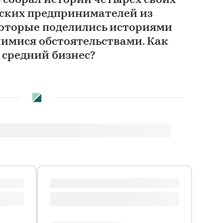
 собрал истории четырех своих
ских предпринимателей из
которые поделились историями
имися обстоятельствами. Как
средний бизнес?