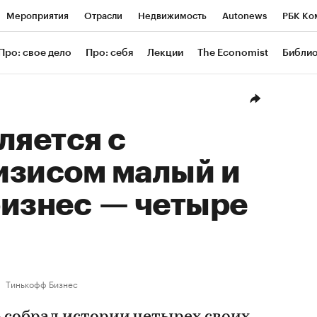
Мероприятия
Отрасли
Недвижимость
Autonews
РБК Ко
ание
РБК Курсы
РБК Life
Тренды
Визионеры
Националь
Про: свое дело
Про: себя
Лекции
The Economist
Библи
уб
Исследования
Кредитные рейтинги
Франшизы
Газета
Проверка контрагентов
Политика
Экономика
Бизнес
Техн
ляется с
изисом малый и
бизнес — четыре
Тинькофф Бизнес