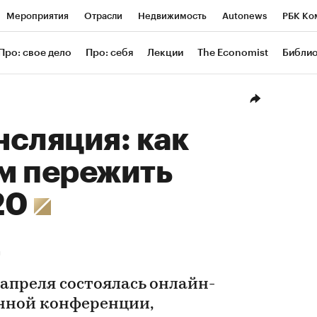
Мероприятия
Отрасли
Недвижимость
Autonews
РБК Ко
ание
РБК Курсы
РБК Life
Тренды
Визионеры
Националь
Про: свое дело
Про: себя
Лекции
The Economist
Библи
уб
Исследования
Кредитные рейтинги
Франшизы
Газета
Проверка контрагентов
Политика
Экономика
Бизнес
Техн
сляция: как
м пережить
20
н
 апреля состоялась онлайн-
нной конференции,