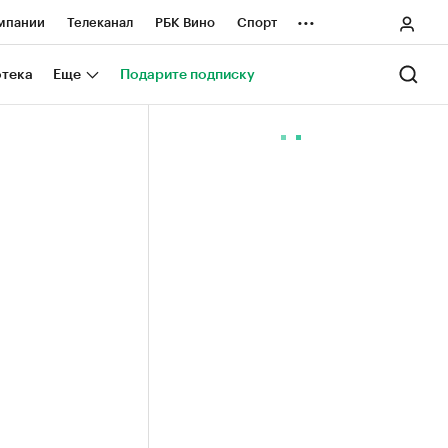
...
мпании
Телеканал
РБК Вино
Спорт
ные проекты
Город
Стиль
Крипто
отека
Еще
Подарите подписку
Спецпроекты СПб
ологии и медиа
Финансы