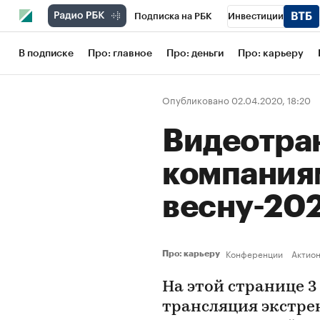
Подписка на РБК
Инвестиции
Школа управления РБК
РБК Образов
В подписке
Про: главное
Про: деньги
Про: карьеру
РБК Бизнес-среда
Дискуссионный кл
Опубликовано 02.04.2020, 18:20
Конференции СПб
Спецпроекты
Видеотран
Рынок наличной валюты
компания
весну-20
Конференции
Актио
Про: карьеру
На этой странице 3
трансляция экстре