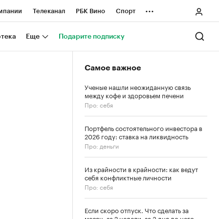
...
мпании
Телеканал
РБК Вино
Спорт
ные проекты
Город
Стиль
Крипто
отека
Еще
Подарите подписку
Спецпроекты СПб
Самое важное
ологии и медиа
Финансы
Ученые нашли неожиданную связь
между кофе и здоровьем печени
Про: себя
Портфель состоятельного инвестора в
2026 году: ставка на ликвидность
Про: деньги
Из крайности в крайности: как ведут
себя конфликтные личности
Про: себя
Если скоро отпуск. Что сделать за
месяц, за 2 недели, за 3 дня до него