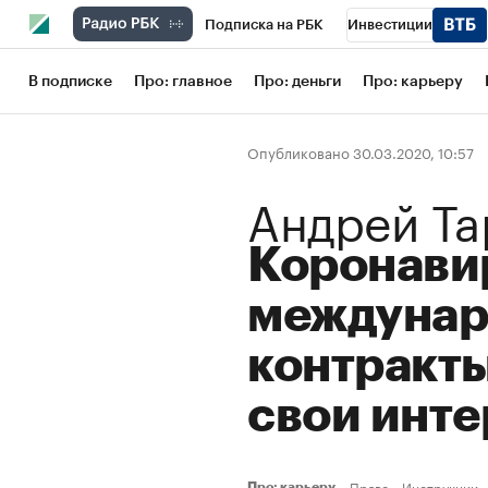
Подписка на РБК
Инвестиции
Школа управления РБК
РБК Образов
В подписке
Про: главное
Про: деньги
Про: карьеру
РБК Бизнес-среда
Дискуссионный кл
Опубликовано 30.03.2020, 10:57
Конференции СПб
Спецпроекты
Андрей Та
Рынок наличной валюты
Коронави
междуна
контракты
свои инт
Право
Инструкции
Про: карьеру