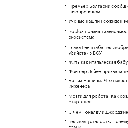
Премьер Болгарии сообщи
газопроводом
Ученые нашли неожиданную
Roblox признал зависимост
экосистема
Глава Генштаба Великобри
убийств» в ВСУ
Жить как итальянская бабу
Фон дер Ляйен призвала п
Бог из машины. Что извес
инженера
Мозги для робота. Как со
стартапов
С чем Роналду и Джорджин
Великая усталость. Почем
грани