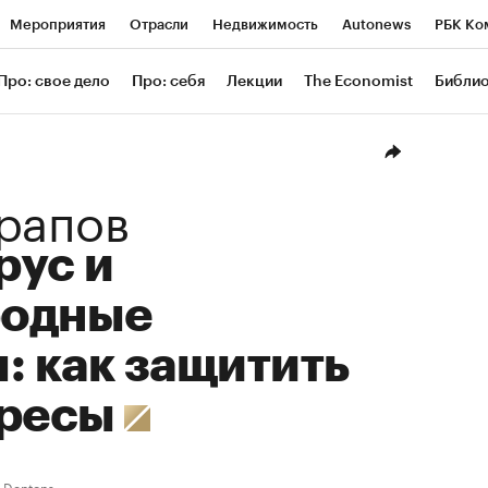
Мероприятия
Отрасли
Недвижимость
Autonews
РБК Ко
ание
РБК Курсы
РБК Life
Тренды
Визионеры
Националь
Про: свое дело
Про: себя
Лекции
The Economist
Библи
уб
Исследования
Кредитные рейтинги
Франшизы
Газета
Проверка контрагентов
Политика
Экономика
Бизнес
Техн
рапов
рус и
родные
: как защитить
ересы
Dentons