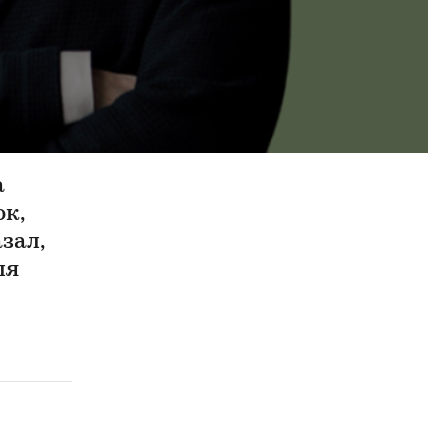
а
юк,
зал,
ля