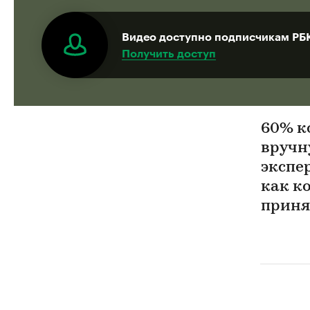
Видео доступно подписчикам РБ
Получить доступ
60% к
вручн
экспе
как к
приня