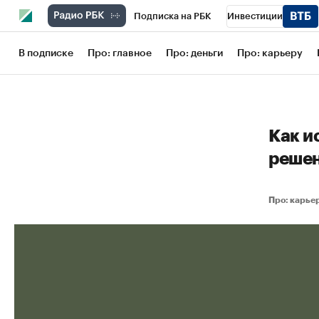
Подписка на РБК
Инвестиции
Школа управления РБК
РБК Образов
В подписке
Про: главное
Про: деньги
Про: карьеру
РБК Бизнес-среда
Дискуссионный кл
Конференции СПб
Спецпроекты
Как и
Рынок наличной валюты
реше
Про: карь