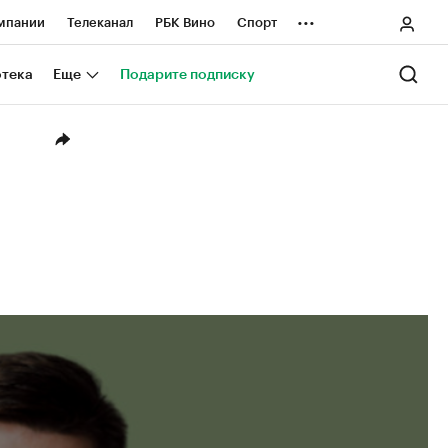
...
мпании
Телеканал
РБК Вино
Спорт
ные проекты
Город
Стиль
Крипто
отека
Еще
Подарите подписку
Спецпроекты СПб
ологии и медиа
Финансы