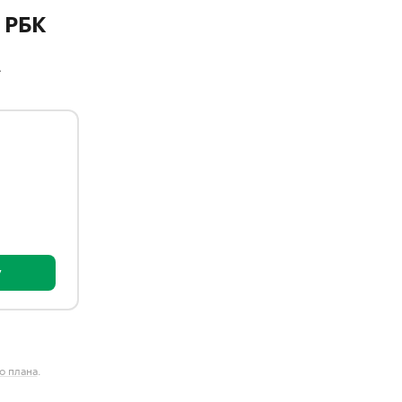
 РБК
A
у
о плана
.