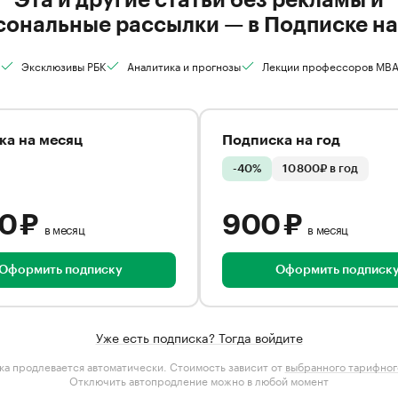
сональные рассылки — в Подписке на
Эксклюзивы РБК
Аналитика и прогнозы
Лекции профессоров MB
ка на месяц
Подписка на год
-40%
10 800₽ в год
00 ₽
900 ₽
в месяц
в месяц
Оформить подписку
Оформить подписк
Уже есть подписка? Тогда войдите
а продлевается автоматически. Стоимость зависит от
выбранного тарифног
Отключить автопродление можно в любой момент