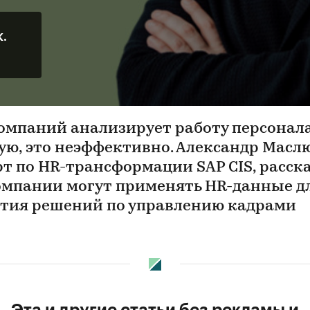
К.
омпаний анализирует работу персонал
ую, это неэффективно. Александр Масл
рт по HR-трансформации SAP CIS, расска
омпании могут применять HR-данные д
тия решений по управлению кадрами
Эта и другие статьи без рекламы и