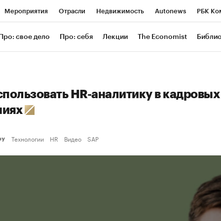
Мероприятия
Отрасли
Недвижимость
Autonews
РБК Ко
ание
РБК Курсы
РБК Life
Тренды
Визионеры
Националь
Про: свое дело
Про: себя
Лекции
The Economist
Библи
уб
Исследования
Кредитные рейтинги
Франшизы
Газета
Проверка контрагентов
Политика
Экономика
Бизнес
Техн
спользовать HR-аналитику в кадровых
ниях
Технологии
HR
Видео
SAP
еру