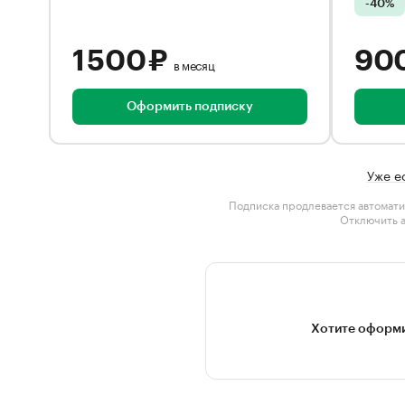
-40%
1 500 ₽
90
в месяц
Оформить подписку
Уже е
Подписка продлевается автомати
Отключить 
Хотите оформи