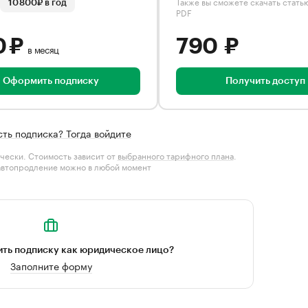
Также вы сможете скачать стать
10 800₽ в год
PDF
0 ₽
790 ₽
в месяц
Оформить подписку
Получить доступ
сть подписка? Тогда войдите
чески. Стоимость зависит от
выбранного тарифного плана
.
автопродление можно в любой момент
ть подписку как юридическое лицо?
Заполните форму