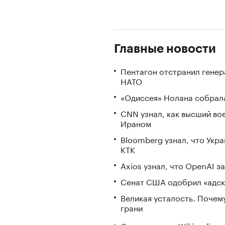
Главные новости
Пентагон отстранил генер
НАТО
«Одиссея» Нолана собрала
CNN узнал, как высший во
Ираном
Bloomberg узнал, что Укр
КТК
Axios узнал, что OpenAI 
Сенат США одобрил «адск
Великая усталость. Почем
грани