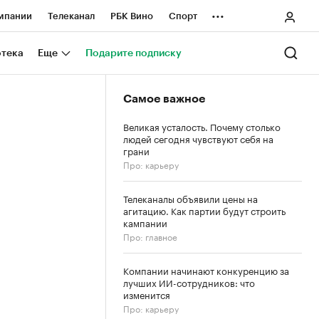
...
мпании
Телеканал
РБК Вино
Спорт
ные проекты
Город
Стиль
Крипто
отека
Еще
Подарите подписку
Спецпроекты СПб
Самое важное
ологии и медиа
Финансы
Великая усталость. Почему столько
людей сегодня чувствуют себя на
грани
Про: карьеру
Телеканалы объявили цены на
агитацию. Как партии будут строить
кампании
Про: главное
Компании начинают конкуренцию за
лучших ИИ-сотрудников: что
изменится
Про: карьеру