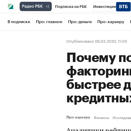
Подписка на РБК
Инвестиции
Школа управления РБК
РБК Образов
В подписке
Про: главное
Про: деньги
Про: карьеру
РБК Бизнес-среда
Дискуссионный кл
Опубликовано 06.03.2020, 11:00
Конференции СПб
Спецпроекты
Почему п
Рынок наличной валюты
факторинг
быстрее 
кредитны
Финансы
Исследова
Про: карьеру