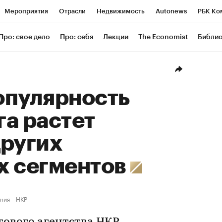
Мероприятия
Отрасли
Недвижимость
Autonews
РБК Ко
ание
РБК Курсы
РБК Life
Тренды
Визионеры
Националь
Про: свое дело
Про: себя
Лекции
The Economist
Библи
уб
Исследования
Кредитные рейтинги
Франшизы
Газета
Проверка контрагентов
Политика
Экономика
Бизнес
Техн
опулярность
а растет
других
х сегментов
ния
НКР