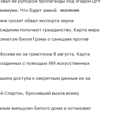
азвал ее рупором пропаганды под эгидой ЦРУ
инимуме. Что будет зимой
ЭКСКЛЮЗИВ
ине грозит обвал экспорта зерна
 рождении получают гражданство. Карта мира
сенатом билля Грэма о санкциях против
оскве из-за триатлона 8 августа. Карта
созданных с помощью ИИ искусственных
шили доступа к секретным данным из-за
ой Спарте», бросившей вызов всему
нным жильцом» Белого дома и остановил