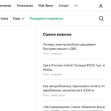
...
мпании
Телеканал
РБК Вино
Спорт
ные проекты
Город
Стиль
Крипто
отека
Еще
Подарите подписку
Спецпроекты СПб
Самое важное
ологии и медиа
Финансы
Почему электромобили дешевеют
быстрее машин с ДВС
Про: главное
Где в России платят больше ₽500 тыс. в
месяц
Про: главное
Как микробизнесу принимать оплату от
зарубежных заказчиков в 2026-м
Про: свое дело
«Экстремальные» плечи обвалили фонд
«гения ИИ». Чему это учит инвесторов