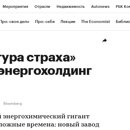
Мероприятия
Отрасли
Недвижимость
Autonews
РБК Ко
ание
РБК Курсы
РБК Life
Тренды
Визионеры
Националь
Про: свое дело
Про: себя
Лекции
The Economist
Библи
уб
Исследования
Кредитные рейтинги
Франшизы
Газета
Проверка контрагентов
Политика
Экономика
Бизнес
Техн
тура страха»
энергохолдинг
Bloomberg
энергохимический гигант
сложные времена: новый завод