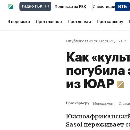
Подписка на РБК
Инвестиции
Школа управления РБК
РБК Образов
В подписке
Про: главное
Про: деньги
Про: карьеру
РБК Бизнес-среда
Дискуссионный кл
Опубликовано 28.02.2020, 16:00
Конференции СПб
Спецпроекты
Как «куль
Рынок наличной валюты
погубила 
из ЮАР
Менеджмент
Статьи
Про: карьеру
Южноафриканский 
Sasol переживает 