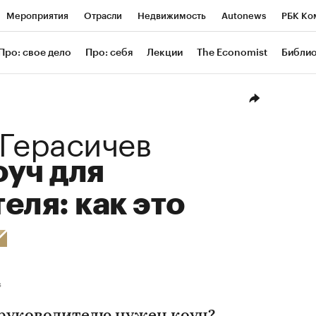
Мероприятия
Отрасли
Недвижимость
Autonews
РБК Ко
ание
РБК Курсы
РБК Life
Тренды
Визионеры
Националь
Про: свое дело
Про: себя
Лекции
The Economist
Библи
уб
Исследования
Кредитные рейтинги
Франшизы
Газета
Проверка контрагентов
Политика
Экономика
Бизнес
Техн
Герасичев
оуч для
еля: как это
s