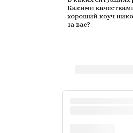
В каких ситуациях
Какими качествами
хороший коуч нико
за вас?