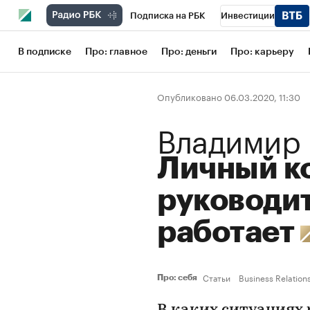
Подписка на РБК
Инвестиции
Школа управления РБК
РБК Образов
В подписке
Про: главное
Про: деньги
Про: карьеру
РБК Бизнес-среда
Дискуссионный кл
Опубликовано 06.03.2020, 11:30
Конференции СПб
Спецпроекты
Владимир 
Рынок наличной валюты
Личный к
руководит
работает
Статьи
Business Relation
Про: себя