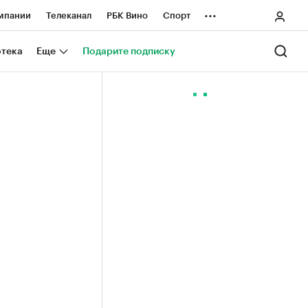
...
мпании
Телеканал
РБК Вино
Спорт
ные проекты
Город
Стиль
Крипто
отека
Еще
Подарите подписку
Спецпроекты СПб
ологии и медиа
Финансы