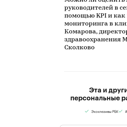
Можно ли оценить
руководителей в с
помощью KPI и как
мониторинга в кли
Комарова, директо
здравоохранения 
Сколково
Эта и друг
персональные р
Эксклюзивы РБК
А