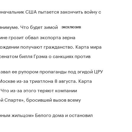
еначальник США пытается закончить войну с
инимуме. Что будет зимой
ЭКСКЛЮЗИВ
ине грозит обвал экспорта зерна
 рождении получают гражданство. Карта мира
сенатом билля Грэма о санкциях против
азвал ее рупором пропаганды под эгидой ЦРУ
оскве из-за триатлона 8 августа. Карта
Что из-за этого теряют компании
ой Спарте», бросившей вызов всему
нным жильцом» Белого дома и остановил