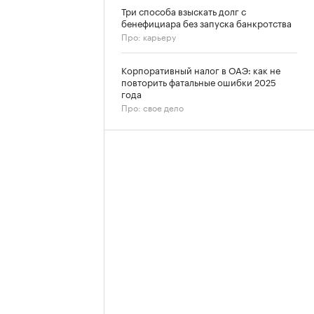
Три способа взыскать долг с
бенефициара без запуска банкротства
Про: карьеру
Корпоративный налог в ОАЭ: как не
повторить фатальные ошибки 2025
года
Про: свое дело