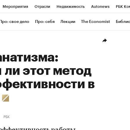
Мероприятия
Отрасли
Недвижимость
Autonews
РБК Ко
ание
РБК Курсы
РБК Life
Тренды
Визионеры
Националь
Про: свое дело
Про: себя
Лекции
The Economist
Библи
уб
Исследования
Кредитные рейтинги
Франшизы
Газета
Проверка контрагентов
Политика
Экономика
Бизнес
Техн
анатизма:
ли этот метод
ффективности в
е
РБК