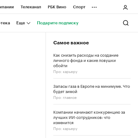
...
мпании
Телеканал
РБК Вино
Спорт
ные проекты
Город
Стиль
Крипто
отека
Еще
Подарите подписку
Спецпроекты СПб
Самое важное
ологии и медиа
Финансы
Как снизить расходы на создание
личного фонда и какие ловушки
обойти
Про: карьеру
Запасы газа в Европе на минимуме. Что
будет зимой
Про: главное
Компании начинают конкуренцию за
лучших ИИ-сотрудников: что
изменится
Про: карьеру