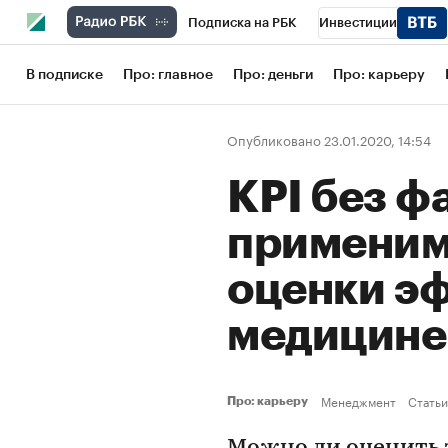
Подписка на РБК
Инвестиции
Школа управления РБК
РБК Образов
В подписке
Про: главное
Про: деньги
Про: карьеру
РБК Бизнес-среда
Дискуссионный кл
Опубликовано 23.01.2020, 14:54
Конференции СПб
Спецпроекты
KPI без ф
Рынок наличной валюты
применим 
оценки э
медицин
Менеджмент
Статьи
Про: карьеру