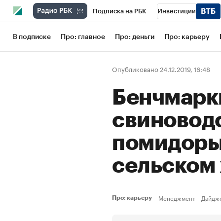
Подписка на РБК
Инвестиции
Школа управления РБК
РБК Образов
В подписке
Про: главное
Про: деньги
Про: карьеру
РБК Бизнес-среда
Дискуссионный кл
Опубликовано 24.12.2019, 16:48
Конференции СПб
Спецпроекты
Бенчмарк
Рынок наличной валюты
свиноводс
помидоры:
сельском
Менеджмент
Дайдж
Про: карьеру