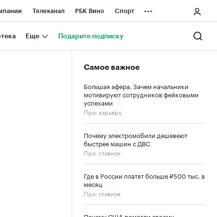
...
мпании
Телеканал
РБК Вино
Спорт
ные проекты
Город
Стиль
Крипто
отека
Еще
Подарите подписку
Спецпроекты СПб
Самое важное
ологии и медиа
Финансы
Большая афера. Зачем начальники
мотивируют сотрудников фейковыми
успехами
Про: карьеру
Почему электромобили дешевеют
быстрее машин с ДВС
Про: главное
Где в России платят больше ₽500 тыс. в
месяц
Про: главное
Почему США помогли своему