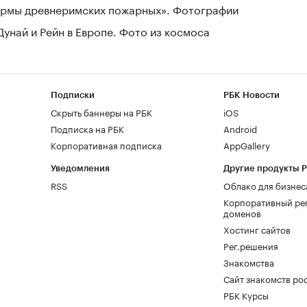
зармы древнеримских пожарных». Фотографии
Дунай и Рейн в Европе. Фото из космоса
Подписки
РБК Новости
Скрыть баннеры на РБК
iOS
Подписка на РБК
Android
Корпоративная подписка
AppGallery
Уведомления
Другие продукты 
RSS
Облако для бизнес
Корпоративный ре
доменов
Хостинг сайтов
Рег.решения
Знакомства
Сайт знакомств pod
РБК Курсы