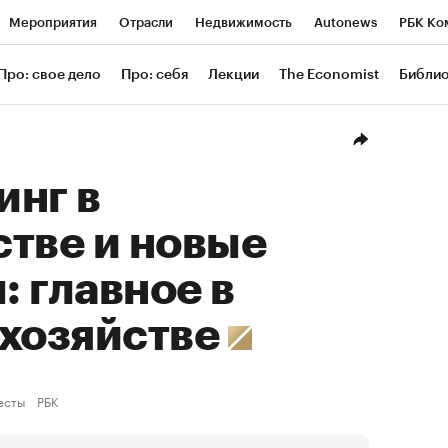
Мероприятия
Отрасли
Недвижимость
Autonews
РБК Ко
ание
РБК Курсы
РБК Life
Тренды
Визионеры
Националь
Про: свое дело
Про: себя
Лекции
The Economist
Библи
уб
Исследования
Кредитные рейтинги
Франшизы
Газета
Проверка контрагентов
Политика
Экономика
Бизнес
Техн
инг в
тве и новые
 главное в
 хозяйстве
есты
РБК