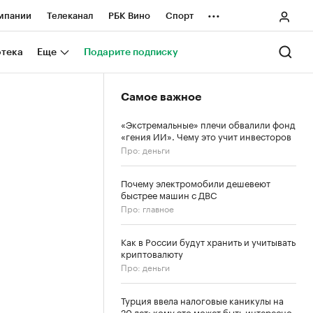
...
мпании
Телеканал
РБК Вино
Спорт
ные проекты
Город
Стиль
Крипто
отека
Еще
Подарите подписку
Спецпроекты СПб
Самое важное
ологии и медиа
Финансы
«Экстремальные» плечи обвалили фонд
«гения ИИ». Чему это учит инвесторов
Про: деньги
Почему электромобили дешевеют
быстрее машин с ДВС
Про: главное
Как в России будут хранить и учитывать
криптовалюту
Про: деньги
Турция ввела налоговые каникулы на
20 лет: кому это может быть интересно