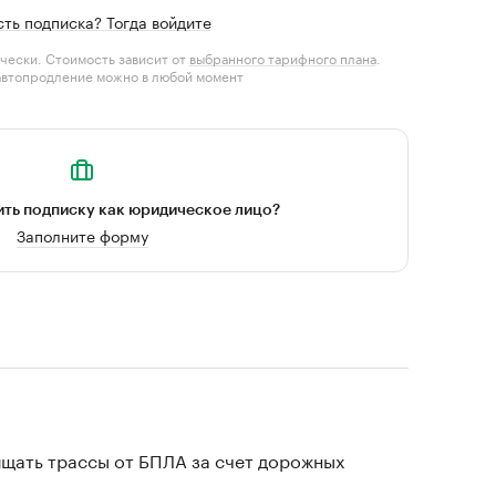
сть подписка? Тогда войдите
чески. Стоимость зависит от
выбранного тарифного плана
.
автопродление можно в любой момент
ть подписку как юридическое лицо?
Заполните форму
щать трассы от БПЛА за счет дорожных