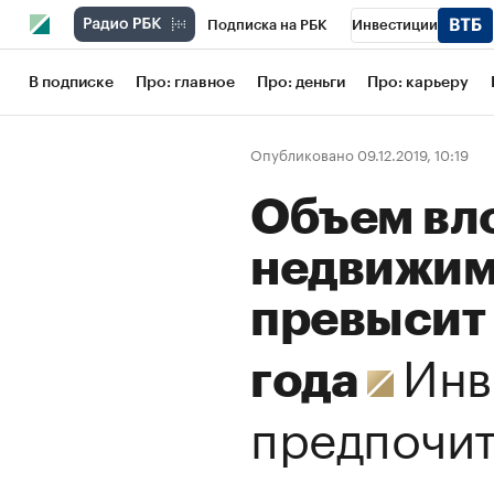
Подписка на РБК
Инвестиции
Школа управления РБК
РБК Образов
В подписке
Про: главное
Про: деньги
Про: карьеру
РБК Бизнес-среда
Дискуссионный кл
Опубликовано 09.12.2019, 10:19
Конференции СПб
Спецпроекты
Объем вл
Рынок наличной валюты
недвижим
превысит
Инв
года
предпочит