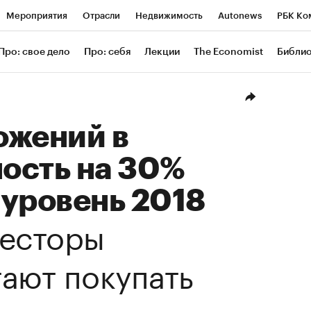
Мероприятия
Отрасли
Недвижимость
Autonews
РБК Ко
ание
РБК Курсы
РБК Life
Тренды
Визионеры
Националь
Про: свое дело
Про: себя
Лекции
The Economist
Библи
уб
Исследования
Кредитные рейтинги
Франшизы
Газета
Проверка контрагентов
Политика
Экономика
Бизнес
Техн
ожений в
ость на 30%
 уровень 2018
есторы
ают покупать