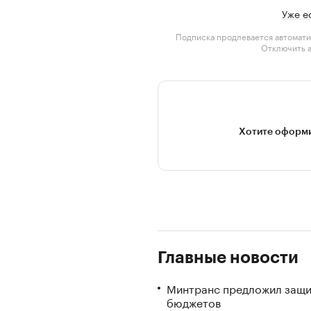
Уже е
Подписка продлевается автомати
Отключить 
Хотите оформи
Главные новости
Минтранс предложил защи
бюджетов