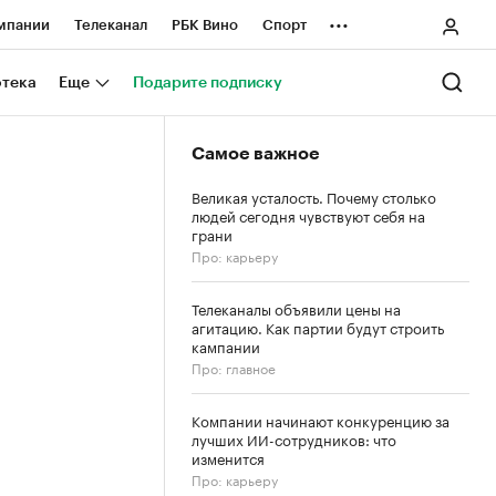
...
мпании
Телеканал
РБК Вино
Спорт
ные проекты
Город
Стиль
Крипто
отека
Еще
Подарите подписку
Спецпроекты СПб
Самое важное
ологии и медиа
Финансы
Великая усталость. Почему столько
людей сегодня чувствуют себя на
грани
Про: карьеру
Телеканалы объявили цены на
агитацию. Как партии будут строить
кампании
Про: главное
Компании начинают конкуренцию за
лучших ИИ-сотрудников: что
изменится
Про: карьеру