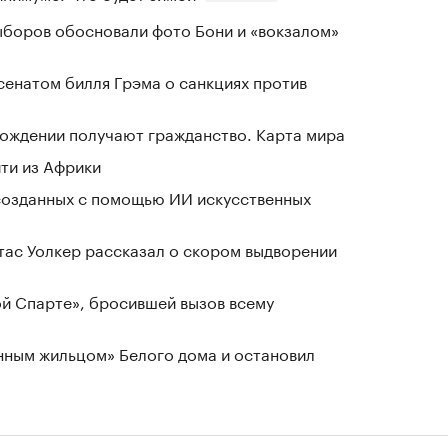
выборов обосновали фото Бони и «вокзалом»
сенатом билля Грэма о санкциях против
 рождении получают гражданство. Карта мира
йти из Африки
созданных с помощью ИИ искусственных
ас Уолкер рассказал о скором выдворении
ой Спарте», бросившей вызов всему
нным жильцом» Белого дома и остановил