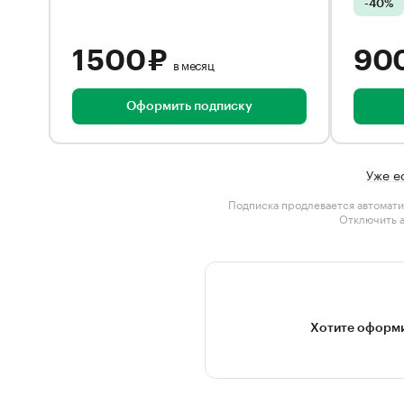
-40%
1 500 ₽
90
в месяц
Оформить подписку
Уже е
Подписка продлевается автомати
Отключить 
Хотите оформи