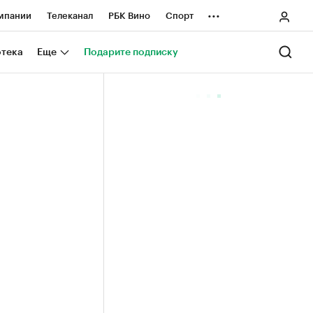
...
мпании
Телеканал
РБК Вино
Спорт
ные проекты
Город
Стиль
Крипто
отека
Еще
Подарите подписку
Спецпроекты СПб
ологии и медиа
Финансы