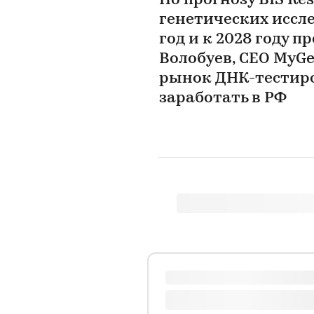
По прогнозу BIS Re
генетических иссле
год и к 2028 году 
Волобуев, CEO MyGe
рынок ДНК-тестиро
заработать в РФ