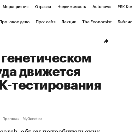
Мероприятия
Отрасли
Недвижимость
Autonews
РБК Ко
ание
РБК Курсы
РБК Life
Тренды
Визионеры
Националь
Про: свое дело
Про: себя
Лекции
The Economist
Библи
уб
Исследования
Кредитные рейтинги
Франшизы
Газета
Проверка контрагентов
Политика
Экономика
Бизнес
Техн
 генетическом
уда движется
К-тестирования
Прогнозы
MyGenetics