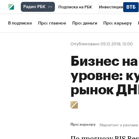
Подписка на РБК
Инвестиции
Школа управления РБК
РБК Образов
В подписке
Про: главное
Про: деньги
Про: карьеру
РБК Бизнес-среда
Дискуссионный кл
Опубликовано 05.12.2019, 12:00
Конференции СПб
Спецпроекты
Бизнес на
Рынок наличной валюты
уровне: к
рынок ДН
Маркетинг и реклама
Про: карьеру