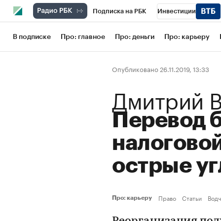
Подписка на РБК
Инвестиции
Школа управления РБК
РБК Образов
В подписке
Про: главное
Про: деньги
Про: карьеру
РБК Бизнес-среда
Дискуссионный кл
Опубликовано 26.11.2019, 13:33
Конференции СПб
Спецпроекты
Дмитрий 
Рынок наличной валюты
Перевод б
налоговой
острые у
Право
Статьи
Водч
Про: карьеру