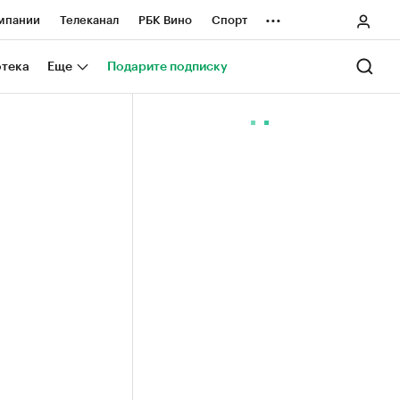
...
мпании
Телеканал
РБК Вино
Спорт
ные проекты
Город
Стиль
Крипто
отека
Еще
Подарите подписку
Спецпроекты СПб
ологии и медиа
Финансы