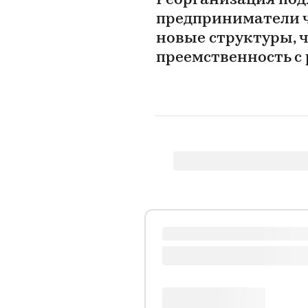
Реорганизация подх
предприниматели ч
новые структуры, 
преемственность 