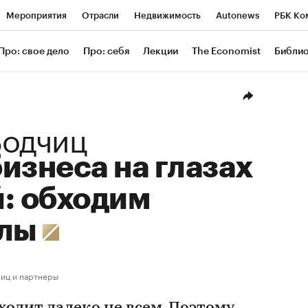
Мероприятия
Отрасли
Недвижимость
Autonews
РБК Ко
ание
РБК Курсы
РБК Life
Тренды
Визионеры
Националь
Про: свое дело
Про: себя
Лекции
The Economist
Библи
уб
Исследования
Кредитные рейтинги
Франшизы
Газета
Проверка контрагентов
Политика
Экономика
Бизнес
Техн
Водчиц
изнеса на глазах
: обходим
глы
иц и партнеры