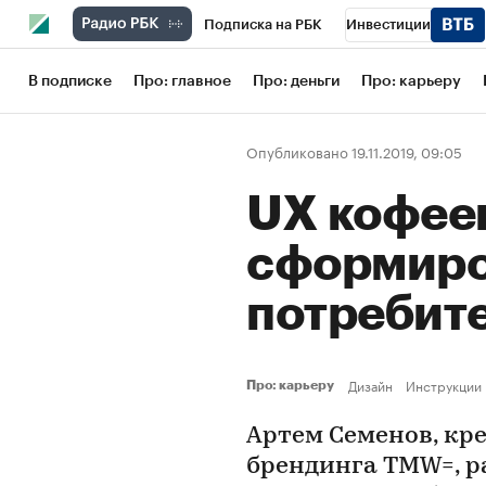
Подписка на РБК
Инвестиции
Школа управления РБК
РБК Образов
В подписке
Про: главное
Про: деньги
Про: карьеру
РБК Бизнес-среда
Дискуссионный кл
Опубликовано 19.11.2019, 09:05
Конференции СПб
Спецпроекты
UX кофеен
Рынок наличной валюты
сформиро
потребит
Дизайн
Инструкции
Про: карьеру
Артем Семенов, кр
брендинга TMW=, ра