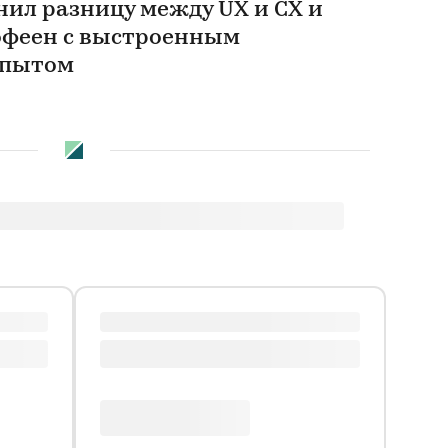
нил разницу между UX и CX и
офеен с выстроенным
опытом