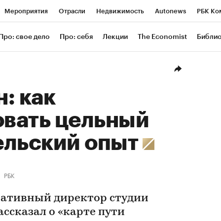
Мероприятия
Отрасли
Недвижимость
Autonews
РБК Ко
ание
РБК Курсы
РБК Life
Тренды
Визионеры
Националь
Про: свое дело
Про: себя
Лекции
The Economist
Библи
уб
Исследования
Кредитные рейтинги
Франшизы
Газета
Проверка контрагентов
Политика
Экономика
Бизнес
Техн
: как
вать цельный
ельский опыт
РБК
еативный директор студии
ссказал о «карте пути