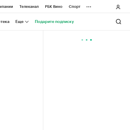
...
мпании
Телеканал
РБК Вино
Спорт
ные проекты
Город
Стиль
Крипто
отека
Еще
Подарите подписку
Спецпроекты СПб
ологии и медиа
Финансы