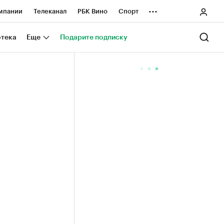
...
мпании
Телеканал
РБК Вино
Спорт
ные проекты
Город
Стиль
Крипто
отека
Еще
Подарите подписку
Спецпроекты СПб
ологии и медиа
Финансы