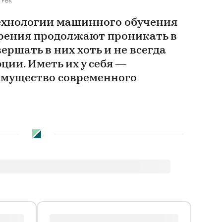
ехнологии машинного обучения
рения продолжают проникать в
ершать в них хоть и не всегда
ции. Иметь их у себя —
имущество современного