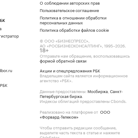
О соблюдении авторских прав
Пользовательское соглашение
Политика в отношении обработки
РБК
персональных данных
а
Политика обработки файлов cookie
гистратор
© ООО «БИЗНЕСПРЕСС»,
АО «РОСБИЗНЕСКОНСАЛТИНГ»,
1995–2026
.
18+
Отправьте нам обращение, воспользовавшись
формой обратной связи
bor.ru
Акции и спецпредложения РБК
Владельцем сайта является информационное
агентство «РБК».
 РБК
Данные предоставлены:
Мосбиржа
,
Санкт-
Петербургская биржа
.
Индексы облигаций предоставлены Cbonds.
Реализовано на платформе от
ООО
«Форвард-Телеком»
Чтобы отправить редакции сообщение,
выделите часть текста в статье и нажмите
Ctrl+Enter