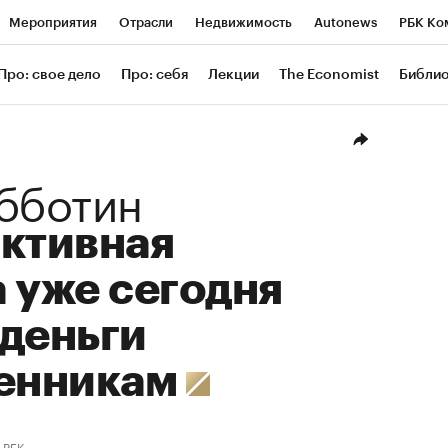
Мероприятия
Отрасли
Недвижимость
Autonews
РБК Ко
ание
РБК Курсы
РБК Life
Тренды
Визионеры
Националь
Про: свое дело
Про: себя
Лекции
The Economist
Библи
уб
Исследования
Кредитные рейтинги
Франшизы
Газета
Проверка контрагентов
Политика
Экономика
Бизнес
Техн
бботин
иктивная
 уже сегодня
деньги
енникам
РБК