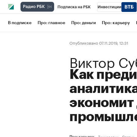
Подписка на РБК
Инвестиции
Школа управления РБК
РБК Образов
В подписке
Про: главное
Про: деньги
Про: карьеру
РБК Бизнес-среда
Дискуссионный кл
Опубликовано 07.11.2019, 12:31
Конференции СПб
Спецпроекты
Виктор Су
Рынок наличной валюты
Как пред
аналитика
экономит 
промышл
Технологии
Статьи
Про: карьеру