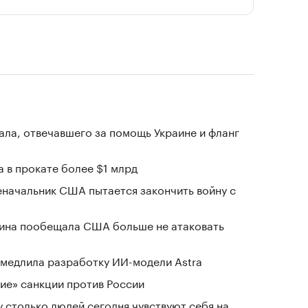
ала, отвечавшего за помощь Украине и фланг
 в прокате более $1 млрд
еначальник США пытается закончить войну с
аина пообещала США больше не атаковать
замедлила разработку ИИ-модели Astra
ие» санкции против России
у столько людей сегодня чувствуют себя на