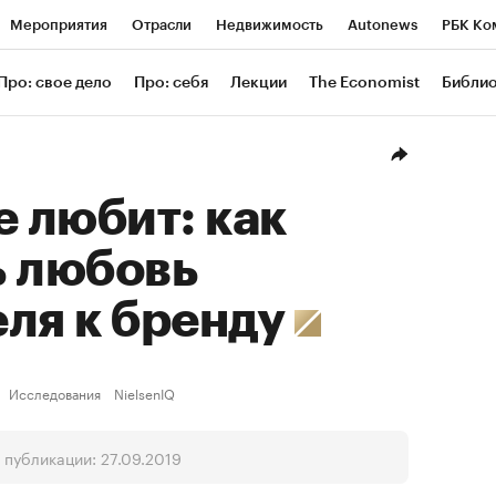
Мероприятия
Отрасли
Недвижимость
Autonews
РБК Ко
ание
РБК Курсы
РБК Life
Тренды
Визионеры
Националь
Про: свое дело
Про: себя
Лекции
The Economist
Библи
уб
Исследования
Кредитные рейтинги
Франшизы
Газета
Проверка контрагентов
Политика
Экономика
Бизнес
Техн
е любит: как
ь любовь
ля к бренду
Исследования
NielsenIQ
 публикации: 27.09.2019