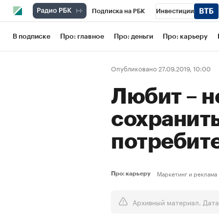
Подписка на РБК
Инвестиции
Школа управления РБК
РБК Образов
В подписке
Про: главное
Про: деньги
Про: карьеру
РБК Бизнес-среда
Дискуссионный кл
Опубликовано 27.09.2019, 10:00
Конференции СПб
Спецпроекты
Любит – н
Рынок наличной валюты
сохранит
потребите
Маркетинг и реклама
Про: карьеру
Архивный материал. Дата