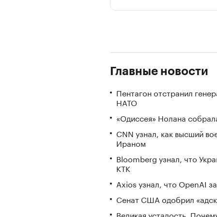
Главные новости
Пентагон отстранил генер
НАТО
«Одиссея» Нолана собрала
CNN узнал, как высший во
Ираном
Bloomberg узнал, что Укр
КТК
Axios узнал, что OpenAI 
Сенат США одобрил «адск
Великая усталость. Почем