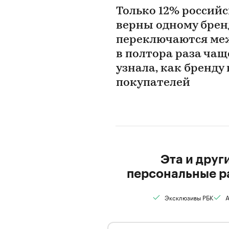
Только 12% россий
верны одному брен
переключаются ме
в полтора раза чаще
узнала, как бренду
покупателей
Эта и друг
персональные р
Эксклюзивы РБК
А