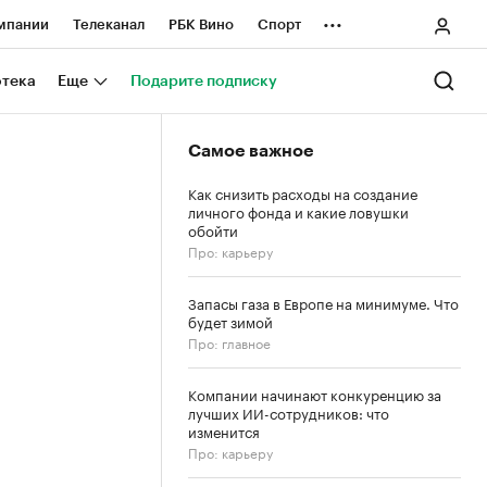
...
мпании
Телеканал
РБК Вино
Спорт
ные проекты
Город
Стиль
Крипто
отека
Еще
Подарите подписку
Спецпроекты СПб
Самое важное
ологии и медиа
Финансы
Как снизить расходы на создание
личного фонда и какие ловушки
обойти
Про: карьеру
Запасы газа в Европе на минимуме. Что
будет зимой
Про: главное
Компании начинают конкуренцию за
лучших ИИ-сотрудников: что
изменится
Про: карьеру