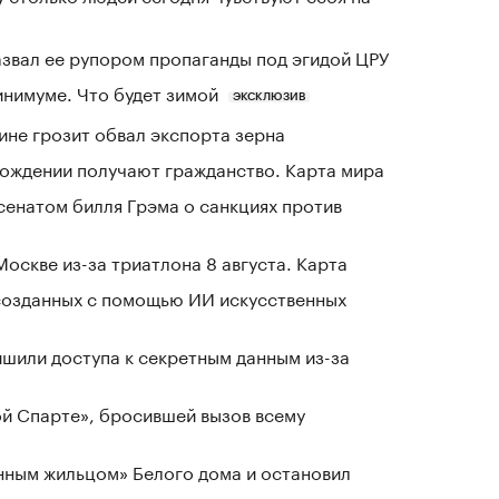
азвал ее рупором пропаганды под эгидой ЦРУ
инимуме. Что будет зимой
ЭКСКЛЮЗИВ
ине грозит обвал экспорта зерна
 рождении получают гражданство. Карта мира
сенатом билля Грэма о санкциях против
оскве из-за триатлона 8 августа. Карта
созданных с помощью ИИ искусственных
шили доступа к секретным данным из-за
ой Спарте», бросившей вызов всему
нным жильцом» Белого дома и остановил