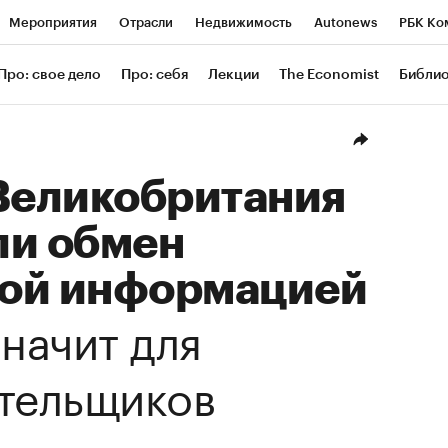
Мероприятия
Отрасли
Недвижимость
Autonews
РБК Ко
ание
РБК Курсы
РБК Life
Тренды
Визионеры
Националь
Про: свое дело
Про: себя
Лекции
The Economist
Библи
уб
Исследования
Кредитные рейтинги
Франшизы
Газета
Проверка контрагентов
Политика
Экономика
Бизнес
Техн
 Великобритания
ли обмен
ой информацией
значит для
тельщиков