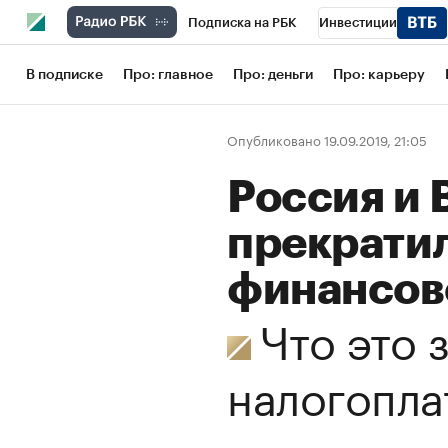
Подписка на РБК
Инвестиции
Школа управления РБК
РБК Образов
В подписке
Про: главное
Про: деньги
Про: карьеру
РБК Бизнес-среда
Дискуссионный кл
Опубликовано 19.09.2019, 21:05
Конференции СПб
Спецпроекты
Россия и
Рынок наличной валюты
прекрати
финансов
Что это 
налогопла