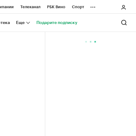
...
мпании
Телеканал
РБК Вино
Спорт
ные проекты
Город
Стиль
Крипто
отека
Еще
Подарите подписку
Спецпроекты СПб
ологии и медиа
Финансы