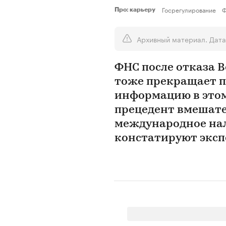
Госрегулирование
Ф
Про: карьеру
Архивный материал. Дата
ФНС после отказа 
тоже прекращает п
информацию в это
прецедент вмешате
международное нал
констатируют экс