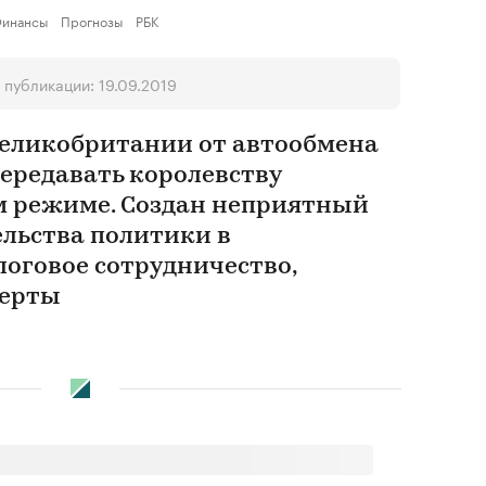
инансы
Прогнозы
РБК
 публикации: 19.09.2019
Великобритании от автообмена
ередавать королевству
м режиме. Создан неприятный
льства политики в
оговое сотрудничество,
перты